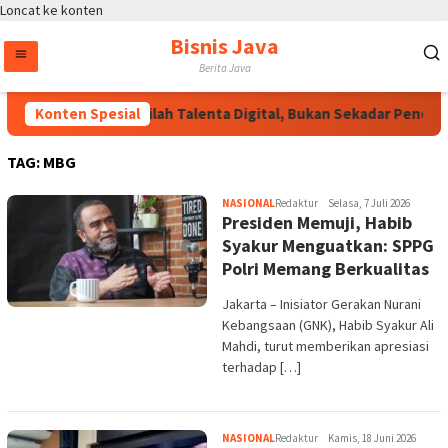
Loncat ke konten
Bisnis Java
Berita Java
Wakapolri: Jadilah Talenta Digital, Bukan Sekadar Penonton d
Konten Spesial
TAG:
MBG
NASIONAL
Redaktur
Selasa, 7 Juli 2026
Presiden Memuji, Habib
Syakur Menguatkan: SPPG
Polri Memang Berkualitas
Jakarta – Inisiator Gerakan Nurani
Kebangsaan (GNK), Habib Syakur Ali
Mahdi, turut memberikan apresiasi
terhadap […]
NASIONAL
Redaktur
Kamis, 18 Juni 2026