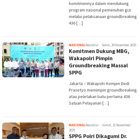
komitmennya dalam mendukung
program nasional pemenuhan gizi
melalui pelaksanaan groundbreaking
436 […]
NASIONAL
Redaktur
Senin, 29 Desember 2025
Komitmen Dukung MBG,
Wakapolri Pimpin
Groundbreaking Massal
SPPG
Jakarta – Wakapolri Komjen Dedi
Prasetyo memimpin groundbreaking
atau peletakan batu pertama 436
Satuan Pelayanan […]
NASIONAL
Redaktur
Jumat, 21 November
2025
SPPG Polri Dikagumi Dr.