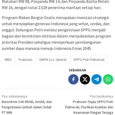
Matahari RW 08, Posyandu RW 14, dan Posyandu Balita Melati
RW 16, dengan total 2.529 penerima manfaat setiap hari.
Program Makan Bergizi Gratis merupakan investasi strategis
untuk menyiapkan generasi Indonesia yang sehat, cerdas, dan
unggul. Dukungan Polri melalui pengelolaan SPPG menjadi
bagian dari komitmen institusi dalam menyukseskan program
prioritas Presiden sekaligus memperkuat pembangunan
sumber daya manusia menuju Indonesia Emas 2045.
MBG
Prabowo
SMPN 111 Jakarta
SPPG Polri Palmerah
SEBARKAN
Navigasi
Pos sebelumnya
Pos berikutnya
pos
Bareskrim Cek RKAB, Amdal, dan
Prabowo Tinjau SPPG Polri
Pengelolaan Limbah dalam Sidak
Palmerah, Pastikan Kualitas dan
PT WIN
Keamanan Pangan Terjaga