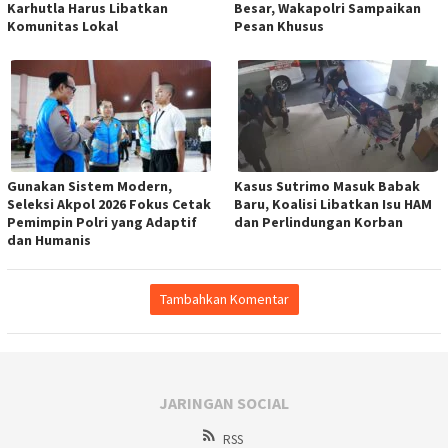
Karhutla Harus Libatkan
Besar, Wakapolri Sampaikan
Komunitas Lokal
Pesan Khusus
Gunakan Sistem Modern,
Kasus Sutrimo Masuk Babak
Seleksi Akpol 2026 Fokus Cetak
Baru, Koalisi Libatkan Isu HAM
Pemimpin Polri yang Adaptif
dan Perlindungan Korban
dan Humanis
Tambahkan Komentar
JARINGAN SOCIAL
RSS