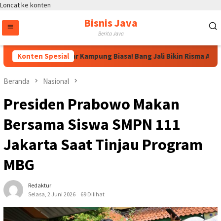
Loncat ke konten
Bisnis Java
Berita Java
Tak Sekadar Kampung Biasa! Bang Jali Bikin Risma Angkat To
Konten Spesial
Beranda
Nasional
Presiden Prabowo Makan
Bersama Siswa SMPN 111
Jakarta Saat Tinjau Program
MBG
Redaktur
Selasa, 2 Juni 2026
69 Dilihat