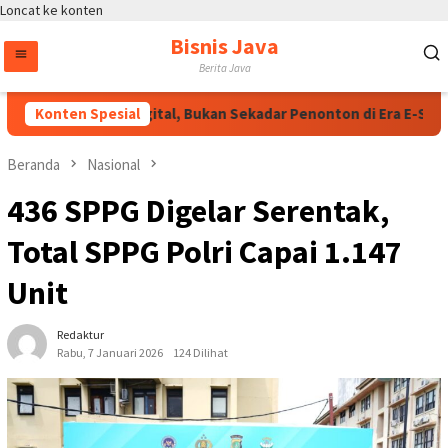
Loncat ke konten
Bisnis Java
Berita Java
adilah Talenta Digital, Bukan Sekadar Penonton di Era E-Sports
Konten Spesial
Beranda
Nasional
436 SPPG Digelar Serentak,
Total SPPG Polri Capai 1.147
Unit
Redaktur
Rabu, 7 Januari 2026
124 Dilihat