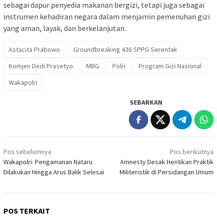
sebagai dapur penyedia makanan bergizi, tetapi juga sebagai
instrumen kehadiran negara dalam menjamin pemenuhan gizi
yang aman, layak, dan berkelanjutan.
Astacita Prabowo
Groundbreaking 436 SPPG Serentak
Komjen Dedi Prasetyo
MBG
Polri
Program Gizi Nasional
Wakapolri
SEBARKAN
Navigasi
Pos sebelumnya
Pos berikutnya
pos
Wakapolri: Pengamanan Nataru
Amnesty Desak Hentikan Praktik
Dilakukan Hingga Arus Balik Selesai
Militeristik di Persidangan Umum
POS TERKAIT