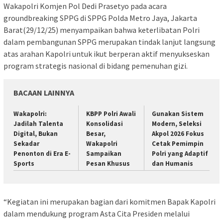
Wakapolri Komjen Pol Dedi Prasetyo pada acara
groundbreaking SPPG di SPPG Polda Metro Jaya, Jakarta
Barat(29/12/25) menyampaikan bahwa keterlibatan Polri
dalam pembangunan SPPG merupakan tindak lanjut langsung
atas arahan Kapolri untuk ikut berperan aktif menyukseskan
program strategis nasional di bidang pemenuhan gizi.
BACAAN LAINNYA
Wakapolri:
KBPP Polri Awali
Gunakan Sistem
Jadilah Talenta
Konsolidasi
Modern, Seleksi
Digital, Bukan
Besar,
Akpol 2026 Fokus
Sekadar
Wakapolri
Cetak Pemimpin
Penonton di Era E-
Sampaikan
Polri yang Adaptif
Sports
Pesan Khusus
dan Humanis
“Kegiatan ini merupakan bagian dari komitmen Bapak Kapolri
dalam mendukung program Asta Cita Presiden melalui