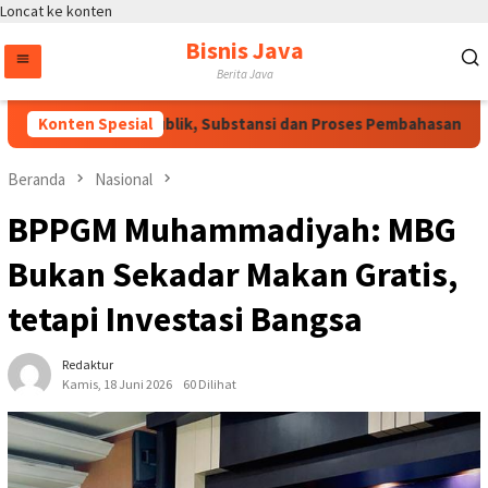
Loncat ke konten
Bisnis Java
Berita Java
rlu Dukungan Publik, Substansi dan Proses Pembahasan Harus D
Konten Spesial
Beranda
Nasional
BPPGM Muhammadiyah: MBG
Bukan Sekadar Makan Gratis,
tetapi Investasi Bangsa
Redaktur
Kamis, 18 Juni 2026
60 Dilihat