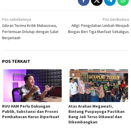
Navigasi
Pos sebelumnya
Pos berikutnya
pos
Gibran Terima Kritik Mahasiswa,
ABgI: Pengolahan Limbah Menjadi
Pertemuan Ditutup dengan Salat
Biogas Beri Tiga Manfaat Sekaligus
Berjamaah
POS TERKAIT
RUU HAM Perlu Dukungan
Atas Arahan Megawati,
Publik, Substansi dan Proses
Bintang Puspayoga Pastikan
Pembahasan Harus Diperkuat
Bang Jali Terus Dikawal dan
Dikembangkan