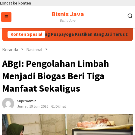
Loncat ke konten
Bisnis Java
Berita Java
egawati, Bintang Puspayoga Pastikan Bang Jali Terus Dikawal 
Konten Spesial
Beranda
Nasional
ABgI: Pengolahan Limbah
Menjadi Biogas Beri Tiga
Manfaat Sekaligus
Superadmin
Jumat, 19 Juni 2026
61 Dilihat