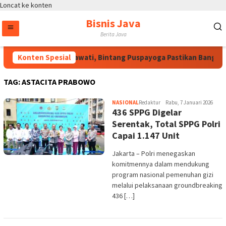
Loncat ke konten
Bisnis Java
Berita Java
Atas Arahan Megawati, Bintang Puspayoga Pastikan Bang Jal
Konten Spesial
TAG:
ASTACITA PRABOWO
NASIONAL
Redaktur
Rabu, 7 Januari 2026
436 SPPG Digelar
Serentak, Total SPPG Polri
Capai 1.147 Unit
Jakarta – Polri menegaskan
komitmennya dalam mendukung
program nasional pemenuhan gizi
melalui pelaksanaan groundbreaking
436 […]