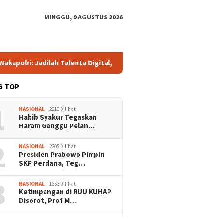
MINGGU, 9 AGUSTUS 2026
dilah Talenta Digital, Bukan Sekadar Penonton di Era E-Sports
G TOP
1
NASIONAL
2216 Dilihat
Habib Syakur Tegaskan
Haram Ganggu Pelan…
2
NASIONAL
2205 Dilihat
Presiden Prabowo Pimpin
SKP Perdana, Teg…
3
NASIONAL
1653 Dilihat
Ketimpangan di RUU KUHAP
Disorot, Prof M…