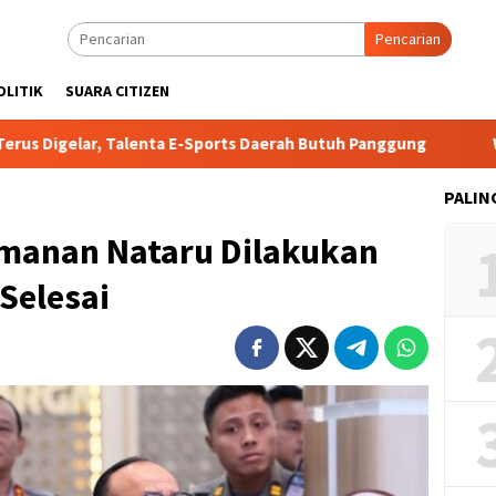
Pencarian
OLITIK
SUARA CITIZEN
r, Talenta E-Sports Daerah Butuh Panggung
Wakapolri: Ja
PALIN
manan Nataru Dilakukan
 Selesai