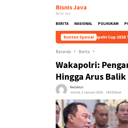
Loncat
Bisnis Java
ke
Berita Java
konten
BERITA
NASIONAL
POLHUKAM
P
ak Suci
Ibnu Riza Dorong Kapolri Cup 2026 Terus Digela
Konten Spesial
Beranda
Berita
Wakapolri: Penga
Hingga Arus Balik
Redaktur
Jumat, 2 Januari 2026
145 Dilihat