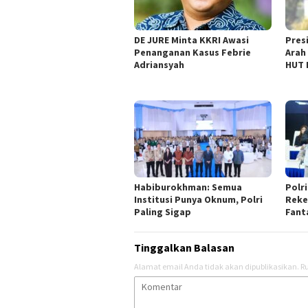
DE JURE Minta KKRI Awasi
Pres
Penanganan Kasus Febrie
Arah
Adriansyah
HUT 
Habiburokhman: Semua
Polri
Institusi Punya Oknum, Polri
Reke
Paling Sigap
Fant
Tinggalkan Balasan
Alamat email Anda tidak akan dipublikasikan.
Ru