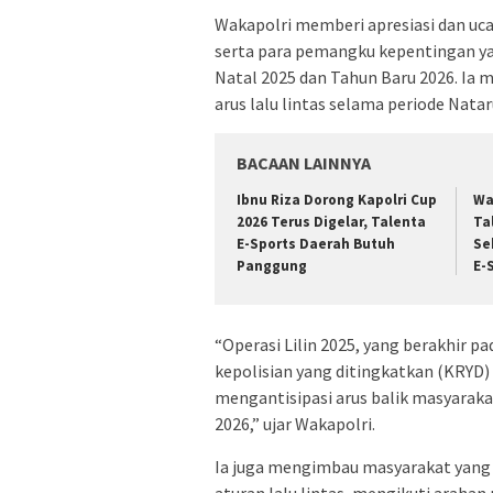
Wakapolri memberi apresiasi dan uca
serta para pemangku kepentingan y
Natal 2025 dan Tahun Baru 2026. Ia
arus lalu lintas selama periode Nata
BACAAN LAINNYA
Ibnu Riza Dorong Kapolri Cup
Wa
2026 Terus Digelar, Talenta
Ta
E-Sports Daerah Butuh
Se
Panggung
E-
“Operasi Lilin 2025, yang berakhir p
kepolisian yang ditingkatkan (KRYD) 
mengantisipasi arus balik masyaraka
2026,” ujar Wakapolri.
Ia juga mengimbau masyarakat yang 
aturan lalu lintas, mengikuti araha