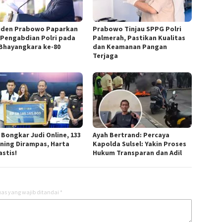
iden Prabowo Paparkan
Prabowo Tinjau SPPG Polri
 Pengabdian Polri pada
Palmerah, Pastikan Kualitas
Bhayangkara ke-80
dan Keamanan Pangan
Terjaga
 Bongkar Judi Online, 133
Ayah Bertrand: Percaya
ning Dirampas, Harta
Kapolda Sulsel: Yakin Proses
astis!
Hukum Transparan dan Adil
as yang wajib ditandai
*