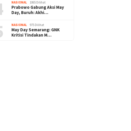
4
NASIONAL
1065 Dilihat
Prabowo Gabung Aksi May
Day, Buruh: Akhi…
5
NASIONAL
975 Dilihat
May Day Semarang: GNK
Kritisi Tindakan M…