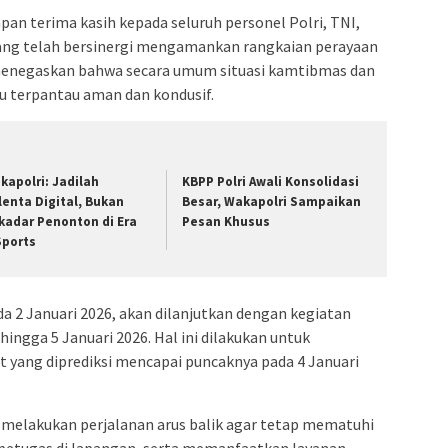
pan terima kasih kepada seluruh personel Polri, TNI,
ang telah bersinergi mengamankan rangkaian perayaan
 menegaskan bahwa secara umum situasi kamtibmas dan
ru terpantau aman dan kondusif.
kapolri: Jadilah
KBPP Polri Awali Konsolidasi
lenta Digital, Bukan
Besar, Wakapolri Sampaikan
kadar Penonton di Era
Pesan Khusus
Sports
ada 2 Januari 2026, akan dilanjutkan dengan kegiatan
hingga 5 Januari 2026. Hal ini dilakukan untuk
t yang diprediksi mencapai puncaknya pada 4 Januari
melakukan perjalanan arus balik agar tetap mematuhi
n petugas di lapangan, serta memanfaatkan layanan