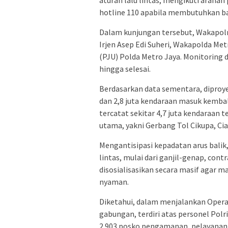
hotline 110 apabila membutuhkan ba
Dalam kunjungan tersebut, Wakapolr
Irjen Asep Edi Suheri, Wakapolda Me
(PJU) Polda Metro Jaya. Monitoring d
hingga selesai.
Berdasarkan data sementara, diproye
dan 2,8 juta kendaraan masuk kembali
tercatat sekitar 4,7 juta kendaraan
utama, yakni Gerbang Tol Cikupa, Ci
Mengantisipasi kepadatan arus balik
lintas, mulai dari ganjil-genap, cont
disosialisasikan secara masif agar
nyaman.
Diketahui, dalam menjalankan Operasi
gabungan, terdiri atas personel Polri,
2.903 posko pengamanan, pelayanan,