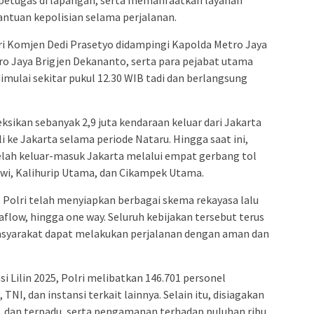
ntuan kepolisian selama perjalanan.
i Komjen Dedi Prasetyo didampingi Kapolda Metro Jaya
tro Jaya Brigjen Dekananto, serta para pejabat utama
imulai sekitar pukul 12.30 WIB tadi dan berlangsung
ksikan sebanyak 2,9 juta kendaraan keluar dari Jakarta
 ke Jakarta selama periode Nataru. Hingga saat ini,
 telah keluar-masuk Jakarta melalui empat gerbang tol
awi, Kalihurip Utama, dan Cikampek Utama.
, Polri telah menyiapkan berbagai skema rekayasa lalu
raflow, hingga one way. Seluruh kebijakan tersebut terus
 masyarakat dapat melakukan perjalanan dengan aman dan
 Lilin 2025, Polri melibatkan 146.701 personel
 TNI, dan instansi terkait lainnya. Selain itu, disiagakan
 dan terpadu, serta pengamanan terhadap puluhan ribu