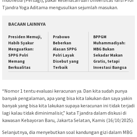
Tjandra Yoga Aditama mengusulkan sejumlah masukan.
BACAAN LAINNYA
Presiden Memuji,
Prabowo
BPPGM
Habib Syakur
Beberkan
Muhammadiyah:
Menguatkan:
Alasan SPPG
MBG Bukan
SPPG Polri
Polri Layak
Sekadar Makan
Memang
Disebut yang
Gratis, tetapi
Berkualitas
Terbaik
Investasi Bangsa
“Nomor 1 tentu evaluasi keracunan ya. Dan kita sudah punya
banyak pengalaman, apa yang bisa kita lakukan dan saya yakin
banyak yang bisa kita lakukan supaya keracunan ini tidak terjadi
lagi kalau tidak diminimalisir,” kata Tjandra dalam diskusi di
kawasan Kebayoran Baru, Jakarta Selatan, Kamis (16/10/2025).
Selanjutnya, dia menyebutkan soal kandungan gizi dalam MBG