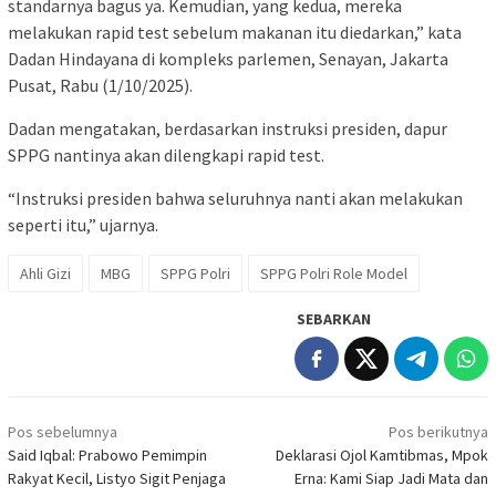
standarnya bagus ya. Kemudian, yang kedua, mereka
melakukan rapid test sebelum makanan itu diedarkan,” kata
Dadan Hindayana di kompleks parlemen, Senayan, Jakarta
Pusat, Rabu (1/10/2025).
Dadan mengatakan, berdasarkan instruksi presiden, dapur
SPPG nantinya akan dilengkapi rapid test.
“Instruksi presiden bahwa seluruhnya nanti akan melakukan
seperti itu,” ujarnya.
Ahli Gizi
MBG
SPPG Polri
SPPG Polri Role Model
SEBARKAN
Navigasi
Pos sebelumnya
Pos berikutnya
pos
Said Iqbal: Prabowo Pemimpin
Deklarasi Ojol Kamtibmas, Mpok
Rakyat Kecil, Listyo Sigit Penjaga
Erna: Kami Siap Jadi Mata dan