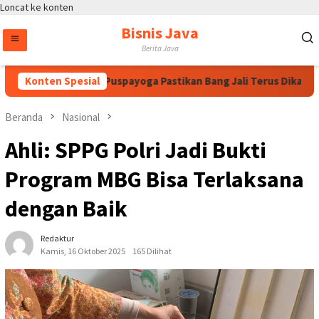
Loncat ke konten
Bisnis Java
Berita Java
wati, Bintang Puspayoga Pastikan Bang Jali Terus Dikawal dan
Konten Spesial
Beranda
Nasional
Ahli: SPPG Polri Jadi Bukti
Program MBG Bisa Terlaksana
dengan Baik
Redaktur
Kamis, 16 Oktober 2025
165 Dilihat