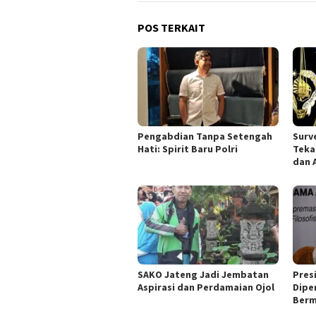
POS TERKAIT
Pengabdian Tanpa Setengah
Surve
Hati: Spirit Baru Polri
Teka
dan 
SAKO Jateng Jadi Jembatan
Pres
Aspirasi dan Perdamaian Ojol
Dipe
Berm