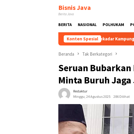
Loncat
Bisnis Java
ke
Berita Java
konten
BERITA
NASIONAL
POLHUKAM
P
kawal dan Dikembangkan
Tak Sekadar Kampung Biasa! Bang 
Konten Spesial
Beranda
Tak Berkategori
Seruan Bubarkan 
Minta Buruh Jaga
Redaktur
Minggu, 24 Agustus 2025
286 Dilihat