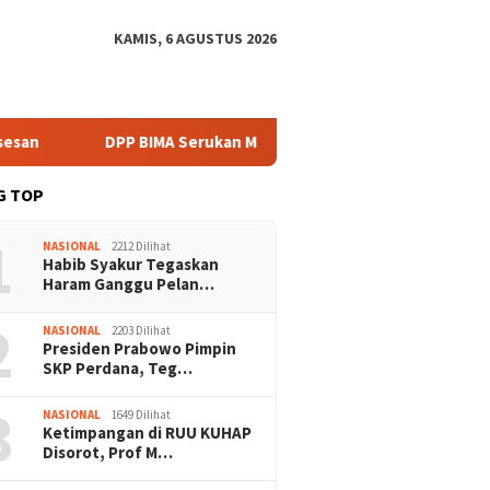
KAMIS, 6 AGUSTUS 2026
DPP BIMA Serukan Mitigasi Karhutla Harus Libatkan Komunitas 
G TOP
1
NASIONAL
2212 Dilihat
Habib Syakur Tegaskan
Haram Ganggu Pelan…
2
NASIONAL
2203 Dilihat
Presiden Prabowo Pimpin
SKP Perdana, Teg…
3
NASIONAL
1649 Dilihat
Ketimpangan di RUU KUHAP
Disorot, Prof M…