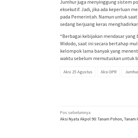
Jumhur juga menyinggung sistem poli
eksekutif. Jadi, jika ada keperluan 
pada Pemerintah. Namun untuk saat 
sedang berjuang keras menghadirkan
“Berbagai kebijakan mendasar yang b
Widodo, saat ini secara bertahap mu
kelompok lama banyak yang menentan
waktu sebelum memutuskan untuk be
Aksi 25 Agustus
Aksi DPR
Jumhur
Navigasi
Pos sebelumnya
Aksi Nyata Akpol 90: Tanam Pohon, Tanam
pos