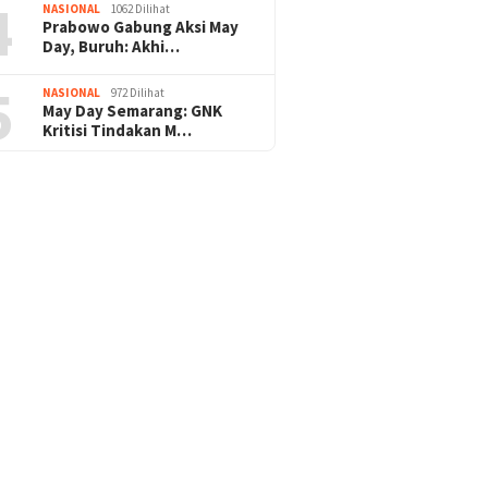
4
NASIONAL
1062 Dilihat
Prabowo Gabung Aksi May
Day, Buruh: Akhi…
5
NASIONAL
972 Dilihat
May Day Semarang: GNK
Kritisi Tindakan M…