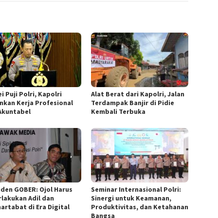
i Puji Polri, Kapolri
Alat Berat dari Kapolri, Jalan
nkan Kerja Profesional
Terdampak Banjir di Pidie
Akuntabel
Kembali Terbuka
iden GOBER: Ojol Harus
Seminar Internasional Polri:
rlakukan Adil dan
Sinergi untuk Keamanan,
artabat di Era Digital
Produktivitas, dan Ketahanan
Bangsa