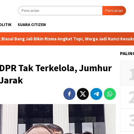
Pencarian
OLITIK
SUARA CITIZEN
Jali Bikin Risma Angkat Topi, Warga Jadi Kunci Kesuksesan
PALIN
DPR Tak Terkelola, Jumhur
 Jarak