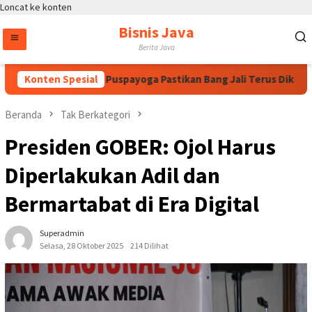
Loncat ke konten
Bisnis Java
Berita Java
gawati, Bintang Puspayoga Pastikan Bang Jali Terus Dikawal da
Konten Spesial
Beranda
Tak Berkategori
Presiden GOBER: Ojol Harus
Diperlakukan Adil dan
Bermartabat di Era Digital
Superadmin
Selasa, 28 Oktober 2025
214 Dilihat