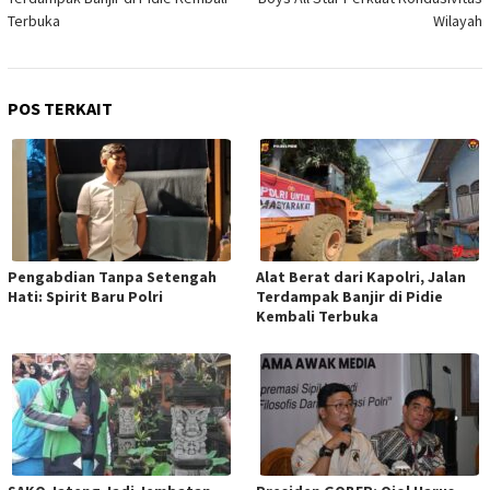
Terbuka
Wilayah
POS TERKAIT
Pengabdian Tanpa Setengah
Alat Berat dari Kapolri, Jalan
Hati: Spirit Baru Polri
Terdampak Banjir di Pidie
Kembali Terbuka