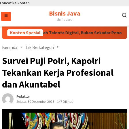
Loncat ke konten
Bisnis Java
Berita Java
Wakapolri: Jadilah Talenta Digital, Bukan Sekadar Penonton di 
Konten Spesial
Beranda
Tak Berkategori
Survei Puji Polri, Kapolri
Tekankan Kerja Profesional
dan Akuntabel
Redaktur
Selasa, 30 Desember 2025
147 Dilihat