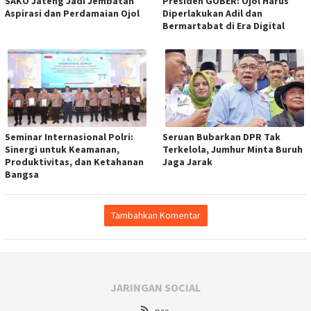
SAKO Jateng Jadi Jembatan
Presiden GOBER: Ojol Harus
Aspirasi dan Perdamaian Ojol
Diperlakukan Adil dan
Bermartabat di Era Digital
Seminar Internasional Polri:
Seruan Bubarkan DPR Tak
Sinergi untuk Keamanan,
Terkelola, Jumhur Minta Buruh
Produktivitas, dan Ketahanan
Jaga Jarak
Bangsa
Tambahkan Komentar
JARINGAN SOCIAL