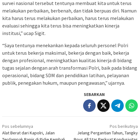
survei nasional tersebut tentunya membuat kita untuk terus
melakukan perbaikan, berbenah, dan tidak berpuas diri. Namun
kita harus terus melakukan perbaikan, harus terus melakukan
evaluasi sehingga kita terus bisa meningkatkan kinerja
institusi,” ucap Sigit.
“Saya tentunya menekankan kepada seluruh personel Polri
untuk terus bekerja maksimal, bekerja dengan baik, bekerja
dengan profesional, meningkatkan kualitas kinerja di bidang
tugas sejalan dengan arah transformasi Polri, baik pada bidang
operasional, bidang SDM dan pendidikan latihan, pelayanan
publik, penegakan hukum, maupun pengawasan,” ujarnya.
SEBARKAN
Navigasi
Pos sebelumnya
Pos berikutnya
pos
Alat Berat dari Kapolri, Jalan
Jelang Pergantian Tahun, Tangky
Terdampak Banjir di Pidie Kembali
Boys All Star Perkuat Kondusivitas