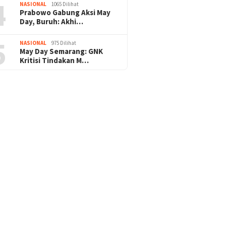
4
NASIONAL
1065 Dilihat
Prabowo Gabung Aksi May
Day, Buruh: Akhi…
5
NASIONAL
975 Dilihat
May Day Semarang: GNK
Kritisi Tindakan M…