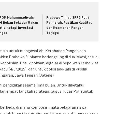
PGM Muhammadiyah:
Prabowo Tinjau SPPG Polri
G Bukan Sekadar Makan
Palmerah, Pastikan Kualitas
atis, tetapi Investasi
dan Keamanan Pangan
ngsa
Terjaga
msus untuk mengawal visi Ketahanan Pangan dan
den Prabowo Subianto berlangsung di dua lokasi, sesuai
epolisian. Untuk polwan, digelar di Sepolwan Lemdiklat
abu (4/6/2025), dan untuk polisi laki-laki di Pusdik
Ungaran, Jawa Tengah (Jateng).
ni pendidikan selama lima bulan. Untuk diketahui
ari empat langkah strategis Gugus Tugas Polri untuk
ja berbeda, di mana komposisi mata pelajaran siswa
 adalah fungsi teknis Binmas. Di mana nanti mereka akan