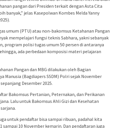
nan pangan dari Presiden terkait dengan Asta Cita
ebih banyak,” jelas Kasepolwan Kombes Melda Yanny
025).
ugas umum (PTU) atau non-bakomsus Ketahanan Pangan
yak mempelajari fungsi teknis Sabhara, yakni sebanyak
n, program polisi tugas umum 50 persen di antaranya
 Sehingga, ada perbedaan komposisi materi pelajaran
ahanan Pangan dan MBG dilakukan oleh Bagian
ya Manusia (Bagdiapers SSDM) Polri sejak November
 sepanjang Desember 2025.
ftar Bakomsus Pertanian, Peternakan, dan Perikanan
rjana. Lalu untuk Bakomsus Ahli Gizi dan Kesehatan
sarjana.
uga untuk pendaftar bisa sampai ribuan, padahal kita
al 1 sampai 10 November kemarin. Dan pendaftaran juga