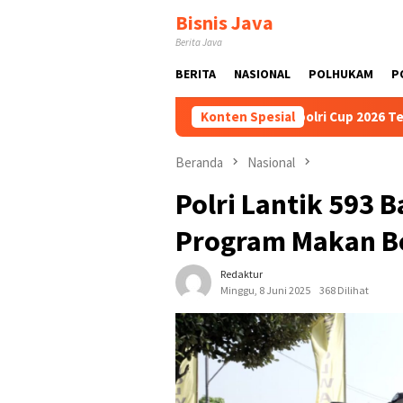
Loncat
Bisnis Java
ke
Berita Java
konten
BERITA
NASIONAL
POLHUKAM
P
k Suci
Ibnu Riza Dorong Kapolri Cup 2026 Terus Digelar
Konten Spesial
Beranda
Nasional
Polri Lantik 593
Program Makan Be
Redaktur
Minggu, 8 Juni 2025
368 Dilihat