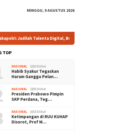
MINGGU, 9 AGUSTUS 2026
lah Talenta Digital, Bukan Sekadar Penonton di Era E-Sports
G TOP
1
NASIONAL
2216 Dilihat
Habib Syakur Tegaskan
Haram Ganggu Pelan…
2
NASIONAL
2205 Dilihat
Presiden Prabowo Pimpin
SKP Perdana, Teg…
3
NASIONAL
1653 Dilihat
Ketimpangan di RUU KUHAP
Disorot, Prof M…