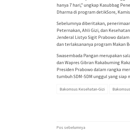
hanya 7 hari,” ungkap Kasubbag Pen
Dharma di program detikSore, Kamis 
Sebelumnya diberitakan, penerimaan
Peternakan, Ahli Gizi, dan Kesehata
Jenderal Listyo Sigit Prabowo dal
dan terlaksananya program Makan Be
Swasembada Pangan merupakan salah
dan Wapres Gibran Rakabuming Raka.
Presiden Prabowo dalam rangka memp
tumbuh SDM-SDM unggul yang siap m
Bakomsus Kesehatan-Gizi
Bakomsus
Navigasi
Pos sebelumnya