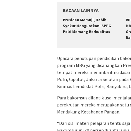
BACAAN LAINNYA
Presiden Memuji, Habib
BP
Syakur Menguatkan: SPPG
MB
Polri Memang Berkualitas
Gr
Ba
Upacara penutupan pendidikan bako
program MBG yang dicanangkan Presi
tempat mereka menimba ilmu dasar k
Polri, Ciputat, Jakarta Selatan pada R
Binmas Lemdiklat Polri, Banyubiru, 
Para bakomsus dilantik usai menjala
perekrutan mereka merupakan satu d
Mendukung Ketahanan Pangan.
“Dari sisi materi pelajaran tentu sa
Bakomsus ini 70 persen di antaranya