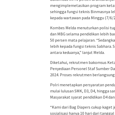
mengimplemetasikan program ketaha
sehingga fungsi teknis Binmasnya l
kepada wartawan pada Minggu (7/6/2
Kombes Melda menuturkan polisi t
dan MBG selama pendidikan lebih ban
50 persen mata pelajaran. “Sedangka
lebih kepada fungsi teknis Sabhara.
antara keduanya,” lanjut Melda.
Diketahui, rekrutmen bakomsus Ket
Penyediaan Personel Staf Sumber Da
2024. Proses rekrutmen berlangsung
Polri menetapkan persyaratan penda
mulai lulusan SMK, D3, D4, hingga sa
Masyarakat syarat pendidikan D4 dan 
“Kami dari Bag Diapers cukup kaget j
sosialisasi hanya 10 hari dari tangg