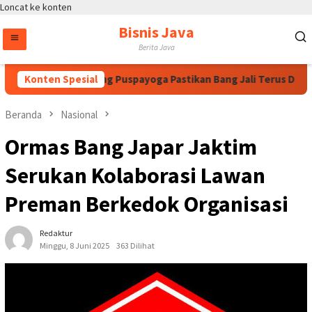
Loncat ke konten
Bisnis Java
Berita Java
 Megawati, Bintang Puspayoga Pastikan Bang Jali Terus Dikawal
Konten Spesial
Beranda
Nasional
Ormas Bang Japar Jaktim
Serukan Kolaborasi Lawan
Preman Berkedok Organisasi
Redaktur
Minggu, 8 Juni 2025
363 Dilihat