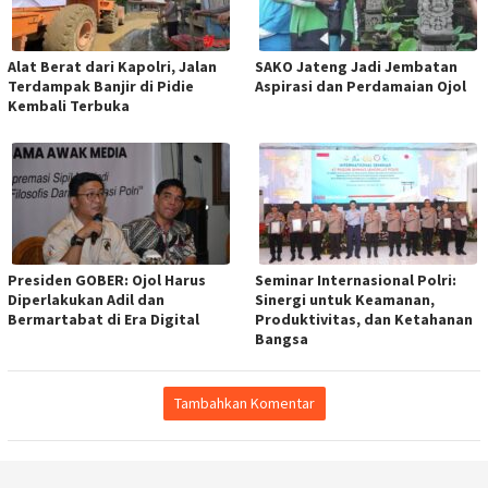
Alat Berat dari Kapolri, Jalan
SAKO Jateng Jadi Jembatan
Terdampak Banjir di Pidie
Aspirasi dan Perdamaian Ojol
Kembali Terbuka
Presiden GOBER: Ojol Harus
Seminar Internasional Polri:
Diperlakukan Adil dan
Sinergi untuk Keamanan,
Bermartabat di Era Digital
Produktivitas, dan Ketahanan
Bangsa
Tambahkan Komentar