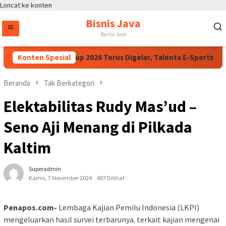
Loncat ke konten
Bisnis Java
Berita Java
Dorong Kapolri Cup 2026 Terus Digelar, Talenta E-Sports Daerah
Konten Spesial
Beranda
Tak Berkategori
Elektabilitas Rudy Mas’ud –
Seno Aji Menang di Pilkada
Kaltim
Superadmin
Kamis, 7 November 2024
407 Dilihat
Penapos.com-
Lembaga Kajian Pemilu Indonesia (LKPI)
mengeluarkan hasil survei terbarunya. terkait kajian mengenai