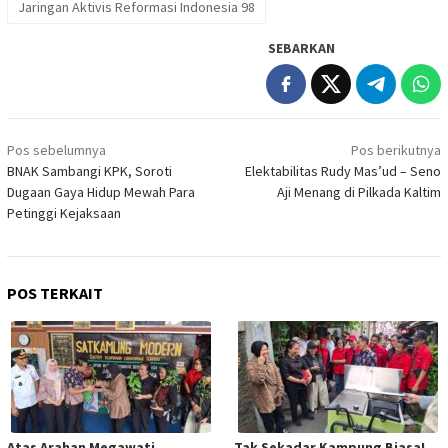
Jaringan Aktivis Reformasi Indonesia 98
SEBARKAN
Navigasi
Pos sebelumnya
Pos berikutnya
pos
BNAK Sambangi KPK, Soroti
Elektabilitas Rudy Mas’ud – Seno
Dugaan Gaya Hidup Mewah Para
Aji Menang di Pilkada Kaltim
Petinggi Kejaksaan
POS TERKAIT
Atas Arahan Megawati,
Tak Sekadar Kampung Biasa!