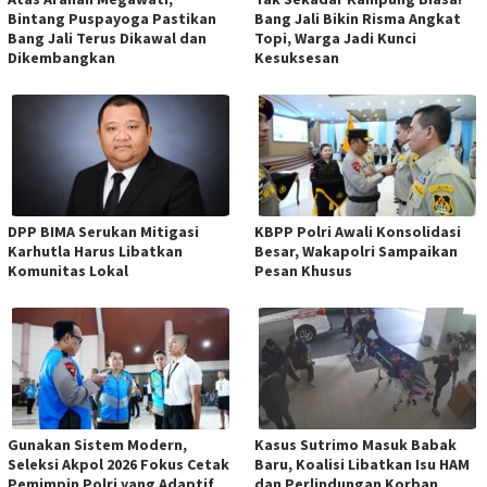
Bintang Puspayoga Pastikan
Bang Jali Bikin Risma Angkat
Bang Jali Terus Dikawal dan
Topi, Warga Jadi Kunci
Dikembangkan
Kesuksesan
DPP BIMA Serukan Mitigasi
KBPP Polri Awali Konsolidasi
Karhutla Harus Libatkan
Besar, Wakapolri Sampaikan
Komunitas Lokal
Pesan Khusus
Gunakan Sistem Modern,
Kasus Sutrimo Masuk Babak
Seleksi Akpol 2026 Fokus Cetak
Baru, Koalisi Libatkan Isu HAM
Pemimpin Polri yang Adaptif
dan Perlindungan Korban