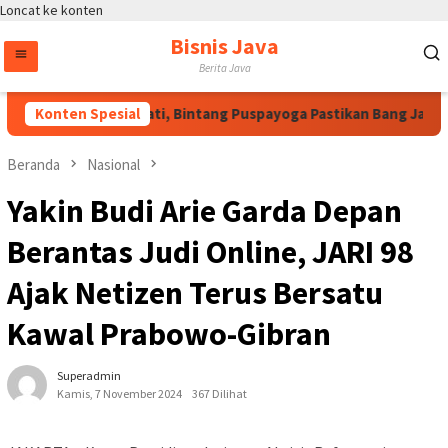
Loncat ke konten
Bisnis Java
Berita Java
tas Arahan Megawati, Bintang Puspayoga Pastikan Bang Jali Ter
Konten Spesial
Beranda
Nasional
Yakin Budi Arie Garda Depan
Berantas Judi Online, JARI 98
Ajak Netizen Terus Bersatu
Kawal Prabowo-Gibran
Superadmin
Kamis, 7 November 2024
367 Dilihat