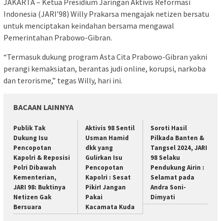
JAKARTA – Ketua Presidium Jaringan Aktivis Reformasi
Indonesia (JARI’98) Willy Prakarsa mengajak netizen bersatu
untuk menciptakan keindahan bersama mengawal
Pemerintahan Prabowo-Gibran.
“Termasuk dukung program Asta Cita Prabowo-Gibran yakni
perangi kemaksiatan, berantas judi online, korupsi, narkoba
dan terorisme,” tegas Willy, hari ini.
BACAAN LAINNYA
Publik Tak
Aktivis 98 Sentil
Soroti Hasil
Dukung Isu
Usman Hamid
Pilkada Banten &
Pencopotan
dkk yang
Tangsel 2024, JARI
Kapolri & Reposisi
Gulirkan Isu
98 Selaku
Polri Dibawah
Pencopotan
Pendukung Airin :
Kementerian,
Kapolri : Sesat
Selamat pada
JARI 98: Buktinya
Pikir! Jangan
Andra Soni-
Netizen Gak
Pakai
Dimyati
Bersuara
Kacamata Kuda