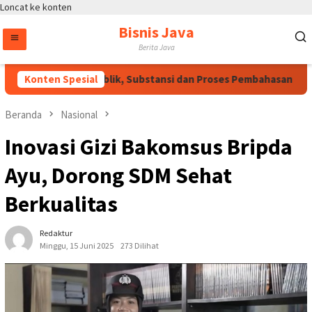
Loncat ke konten
Bisnis Java
Berita Java
lu Dukungan Publik, Substansi dan Proses Pembahasan Harus Di
Konten Spesial
Beranda
Nasional
Inovasi Gizi Bakomsus Bripda
Ayu, Dorong SDM Sehat
Berkualitas
Redaktur
Minggu, 15 Juni 2025
273 Dilihat