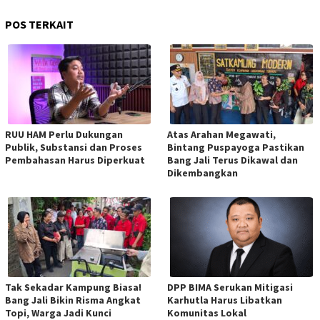
POS TERKAIT
RUU HAM Perlu Dukungan
Atas Arahan Megawati,
Publik, Substansi dan Proses
Bintang Puspayoga Pastikan
Pembahasan Harus Diperkuat
Bang Jali Terus Dikawal dan
Dikembangkan
Tak Sekadar Kampung Biasa!
DPP BIMA Serukan Mitigasi
Bang Jali Bikin Risma Angkat
Karhutla Harus Libatkan
Topi, Warga Jadi Kunci
Komunitas Lokal