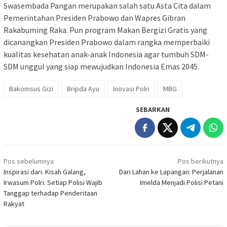
Swasembada Pangan merupakan salah satu Asta Cita dalam
Pemerintahan Presiden Prabowo dan Wapres Gibran
Rakabuming Raka. Pun program Makan Bergizi Gratis yang
dicanangkan Presiden Prabowo dalam rangka memperbaiki
kualitas kesehatan anak-anak Indonesia agar tumbuh SDM-
SDM unggul yang siap mewujudkan Indonesia Emas 2045.
Bakomsus Gizi
Bripda Ayu
Inovasi Polri
MBG
SEBARKAN
Navigasi
Pos sebelumnya
Pos berikutnya
pos
Inspirasi dari. Kisah Galang,
Dari Lahan ke Lapangan: Perjalanan
Irwasum Polri: Setiap Polisi Wajib
Imelda Menjadi Polisi Petani
Tanggap terhadap Penderitaan
Rakyat