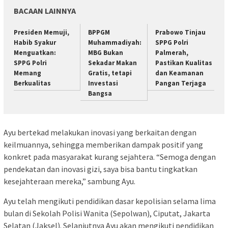
BACAAN LAINNYA
Presiden Memuji,
BPPGM
Prabowo Tinjau
Habib Syakur
Muhammadiyah:
SPPG Polri
Menguatkan:
MBG Bukan
Palmerah,
SPPG Polri
Sekadar Makan
Pastikan Kualitas
Memang
Gratis, tetapi
dan Keamanan
Berkualitas
Investasi
Pangan Terjaga
Bangsa
Ayu bertekad melakukan inovasi yang berkaitan dengan
keilmuannya, sehingga memberikan dampak positif yang
konkret pada masyarakat kurang sejahtera. “Semoga dengan
pendekatan dan inovasi gizi, saya bisa bantu tingkatkan
kesejahteraan mereka,” sambung Ayu.
Ayu telah mengikuti pendidikan dasar kepolisian selama lima
bulan di Sekolah Polisi Wanita (Sepolwan), Ciputat, Jakarta
Selatan (Jaksel). Selanjutnya Ayu akan mengikuti pendidikan