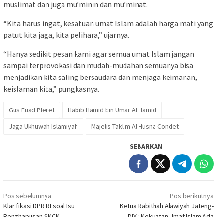
muslimat dan juga mu’minin dan mu’minat.
“Kita harus ingat, kesatuan umat Islam adalah harga mati yang
patut kita jaga, kita pelihara,” ujarnya.
“Hanya sedikit pesan kami agar semua umat Islam jangan
sampai terprovokasi dan mudah-mudahan semuanya bisa
menjadikan kita saling bersaudara dan menjaga keimanan,
keislaman kita,” pungkasnya.
Gus Fuad Pleret
Habib Hamid bin Umar Al Hamid
Jaga Ukhuwah Islamiyah
Majelis Taklim Al Husna Condet
SEBARKAN
Navigasi
Pos sebelumnya
Pos berikutnya
pos
Klarifikasi DPR RI soal Isu
Ketua Rabithah Alawiyah Jateng-
Penghapusan SKCK
DIY : Kekuatan Umat Islam Ada