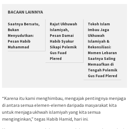
BACAAN LAINNYA
Saatnya Bersatu,
Rajut Ukhuwah
Tokoh Islam
Bukan
Islamiyah,
Imbau Jaga
Menyudutkan:
Pesan Damai
Ukhuwah
Pesan Habib
Habib Syakur
Islamiyah &
Muhammad
Sikapi Polemik
Rekonsiliasi:
Gus Fuad
Momen Lebaran
Plered
Saatnya Saling
Memaafkan di
Tengah Polemik
Gus Fuad Plered
“Karena itu kami menghimbau, mengajak pentingnya menjaga
di antara semua elemen-elemen daripada masyarakat kita
untuk menjaga ukhwah islamiyah yang kita semua
menginginkan,” tegas Habib Hamid, hari ini.