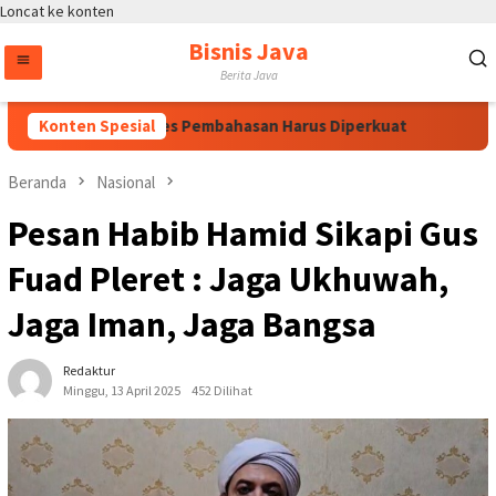
Loncat ke konten
Bisnis Java
Berita Java
stansi dan Proses Pembahasan Harus Diperkuat
Konten Spesial
Atas Ar
Beranda
Nasional
Pesan Habib Hamid Sikapi Gus
Fuad Pleret : Jaga Ukhuwah,
Jaga Iman, Jaga Bangsa
Redaktur
Minggu, 13 April 2025
452 Dilihat