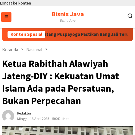
Loncat ke konten
Bisnis Java
Berita Java
han Megawati, Bintang Puspayoga Pastikan Bang Jali Terus Dika
Konten Spesial
Beranda
Nasional
Ketua Rabithah Alawiyah
Jateng-DIY : Kekuatan Umat
Islam Ada pada Persatuan,
Bukan Perpecahan
Redaktur
Minggu, 13 April 2025
500 Dilihat