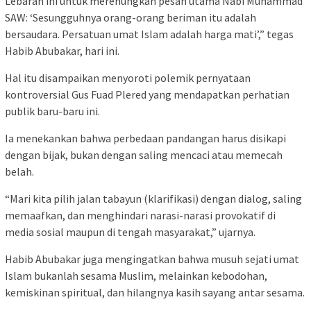
Lebaran ini untuk merenungkan pesan utama Nabi Muhammad
SAW: ‘Sesungguhnya orang-orang beriman itu adalah
bersaudara. Persatuan umat Islam adalah harga mati’,” tegas
Habib Abubakar, hari ini.
Hal itu disampaikan menyoroti polemik pernyataan
kontroversial Gus Fuad Plered yang mendapatkan perhatian
publik baru-baru ini.
Ia menekankan bahwa perbedaan pandangan harus disikapi
dengan bijak, bukan dengan saling mencaci atau memecah
belah.
“Mari kita pilih jalan tabayun (klarifikasi) dengan dialog, saling
memaafkan, dan menghindari narasi-narasi provokatif di
media sosial maupun di tengah masyarakat,” ujarnya.
Habib Abubakar juga mengingatkan bahwa musuh sejati umat
Islam bukanlah sesama Muslim, melainkan kebodohan,
kemiskinan spiritual, dan hilangnya kasih sayang antar sesama.