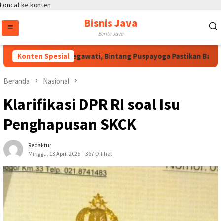
Loncat ke konten
Bisnis Java
Berita Java
Atas Arahan Megawati, Bintang Puspayoga Pastikan Bang Jali
Konten Spesial
Beranda
Nasional
Klarifikasi DPR RI soal Isu
Penghapusan SKCK
Redaktur
Minggu, 13 April 2025
367 Dilihat