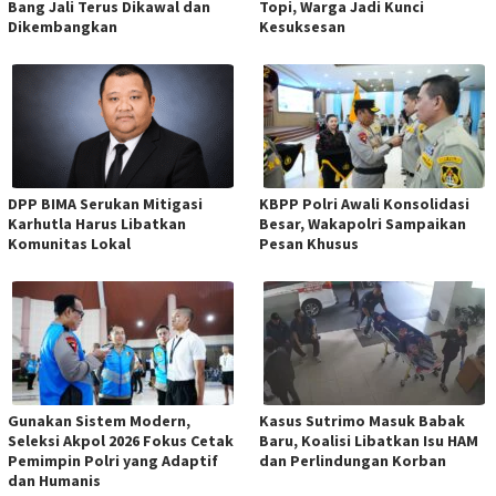
Bang Jali Terus Dikawal dan
Topi, Warga Jadi Kunci
Dikembangkan
Kesuksesan
DPP BIMA Serukan Mitigasi
KBPP Polri Awali Konsolidasi
Karhutla Harus Libatkan
Besar, Wakapolri Sampaikan
Komunitas Lokal
Pesan Khusus
Gunakan Sistem Modern,
Kasus Sutrimo Masuk Babak
Seleksi Akpol 2026 Fokus Cetak
Baru, Koalisi Libatkan Isu HAM
Pemimpin Polri yang Adaptif
dan Perlindungan Korban
dan Humanis