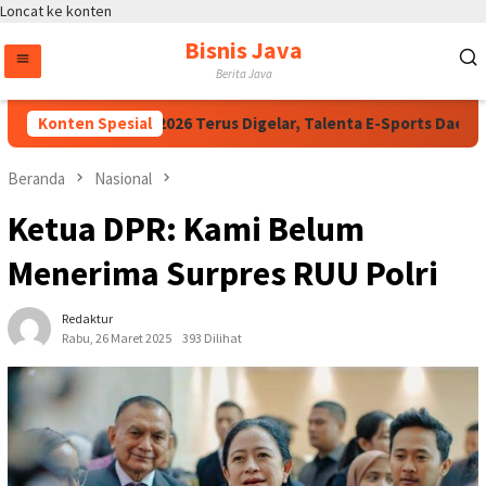
Loncat ke konten
Bisnis Java
Berita Java
rong Kapolri Cup 2026 Terus Digelar, Talenta E-Sports Daerah B
Konten Spesial
Beranda
Nasional
Ketua DPR: Kami Belum
Menerima Surpres RUU Polri
Redaktur
Rabu, 26 Maret 2025
393 Dilihat