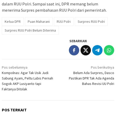
dalam RUU Polri. Sampai saat ini, DPR memang belum
menerima Surpres pembahasan RUU Polri dari pemerintah.
Ketua DPR
Puan Maharani
RUU Polri
Surpres RUU Polri
Surpres RUU Polri Belum Diterima
SEBARKAN
Navigasi
Pos sebelumnya
Pos berikutnya
pos
Kompolnas: Agar Tak Usik Judi
Belum Ada Surpres, Dasco
Sabung Ayam, Peltu Lubis Pernah
Pastikan DPR Tak Ada Agenda
Sogok AKP Lusiyanto tapi
Bahas Revisi UU Polri
Faktanya Ditolak
POS TERKAIT