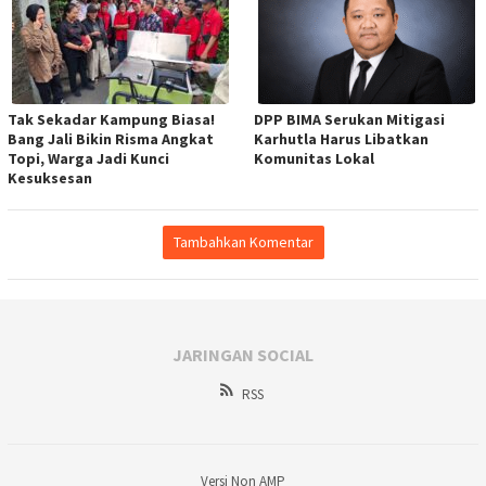
Tak Sekadar Kampung Biasa!
DPP BIMA Serukan Mitigasi
Bang Jali Bikin Risma Angkat
Karhutla Harus Libatkan
Topi, Warga Jadi Kunci
Komunitas Lokal
Kesuksesan
Tambahkan Komentar
JARINGAN SOCIAL
RSS
Versi Non AMP