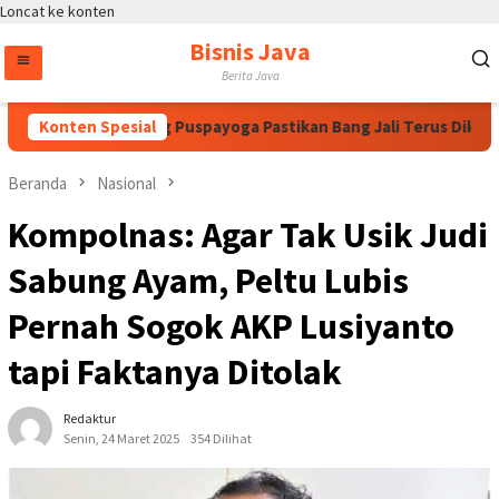
Loncat ke konten
Bisnis Java
Berita Java
gawati, Bintang Puspayoga Pastikan Bang Jali Terus Dikawal da
Konten Spesial
Beranda
Nasional
Kompolnas: Agar Tak Usik Judi
Sabung Ayam, Peltu Lubis
Pernah Sogok AKP Lusiyanto
tapi Faktanya Ditolak
Redaktur
Senin, 24 Maret 2025
354 Dilihat