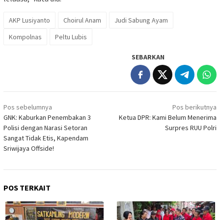
AKP Lusiyanto
Choirul Anam
Judi Sabung Ayam
Kompolnas
Peltu Lubis
SEBARKAN
Navigasi
Pos sebelumnya
Pos berikutnya
pos
GNK: Kaburkan Penembakan 3
Ketua DPR: Kami Belum Menerima
Polisi dengan Narasi Setoran
Surpres RUU Polri
Sangat Tidak Etis, Kapendam
Sriwijaya Offside!
POS TERKAIT