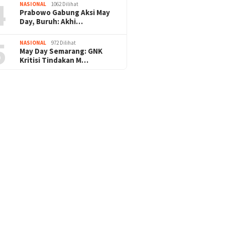
4
NASIONAL
1062 Dilihat
Prabowo Gabung Aksi May
Day, Buruh: Akhi…
5
NASIONAL
972 Dilihat
May Day Semarang: GNK
Kritisi Tindakan M…