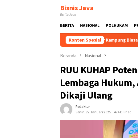
Loncat
Bisnis Java
ke
Berita Java
konten
BERITA
NASIONAL
POLHUKAM
P
n Dikembangkan
Tak Sekadar Kampung Biasa! Bang Jali Bik
Konten Spesial
Beranda
Nasional
RUU KUHAP Potens
Lembaga Hukum, A
Dikaji Ulang
Redaktur
Senin, 27 Januari 2025
424 Dilihat