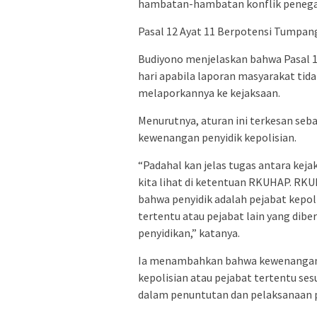
hambatan-hambatan konflik penegak h
Pasal 12 Ayat 11 Berpotensi Tumpa
Budiyono menjelaskan bahwa Pasal 
hari apabila laporan masyarakat tida
melaporkannya ke kejaksaan.
Menurutnya, aturan ini terkesan se
kewenangan penyidik kepolisian.
“Padahal kan jelas tugas antara kej
kita lihat di ketentuan RKUHAP. RKUH
bahwa penyidik adalah pejabat kepoli
tertentu atau pejabat lain yang di
penyidikan,” katanya.
Ia menambahkan bahwa kewenangan p
kepolisian atau pejabat tertentu se
dalam penuntutan dan pelaksanaan 