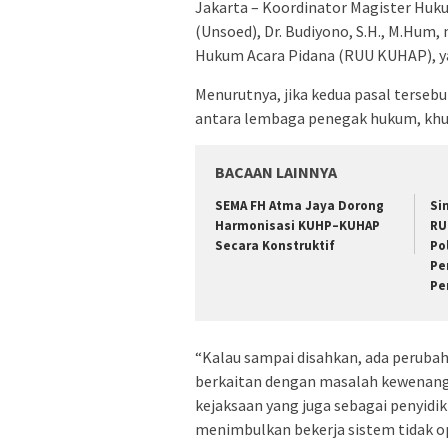
Jakarta – Koordinator Magister Huk
(Unsoed), Dr. Budiyono, S.H., M.Hu
Hukum Acara Pidana (RUU KUHAP), yak
Menurutnya, jika kedua pasal tersebu
antara lembaga penegak hukum, khus
BACAAN LAINNYA
SEMA FH Atma Jaya Dorong
Si
Harmonisasi KUHP–KUHAP
RU
Secara Konstruktif
Po
Pe
Pe
“Kalau sampai disahkan, ada perubaha
berkaitan dengan masalah kewenang
kejaksaan yang juga sebagai penyidik j
menimbulkan bekerja sistem tidak 