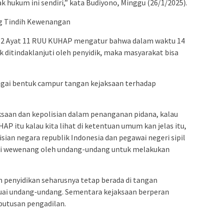
ukum ini sendiri,” kata Budiyono, Minggu (26/1/2025).
ng Tindih Kewenangan
12 Ayat 11 RUU KUHAP mengatur bahwa dalam waktu 14
k ditindaklanjuti oleh penyidik, maka masyarakat bisa
bagai bentuk campur tangan kejaksaan terhadap
aksaan dan kepolisian dalam penanganan pidana, kalau
AP itu kalau kita lihat di ketentuan umum kan jelas itu,
sian negara republik Indonesia dan pegawai negeri sipil
beri wewenang oleh undang-undang untuk melakukan
enyidikan seharusnya tetap berada di tangan
suai undang-undang. Sementara kejaksaan berperan
putusan pengadilan.