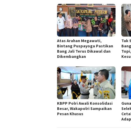
Atas Arahan Megawati,
Tak 
Bintang Puspayoga Pastikan
Bang
Bang Jali Terus Dikawal dan
Topi
Dikembangkan
Kesu
KBPP Polri Awali Konsolidasi
Guna
Besar, Wakapolri Sampaikan
Sele
Pesan Khusus
Ceta
Adap