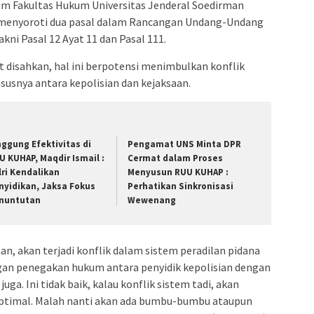
um Fakultas Hukum Universitas Jenderal Soedirman
m, menyoroti dua pasal dalam Rancangan Undang-Undang
ni Pasal 12 Ayat 11 dan Pasal 111.
t disahkan, hal ini berpotensi menimbulkan konflik
usnya antara kepolisian dan kejaksaan.
nggung Efektivitas di
Pengamat UNS Minta DPR
U KUHAP, Maqdir Ismail :
Cermat dalam Proses
lri Kendalikan
Menyusun RUU KUHAP :
nyidikan, Jaksa Fokus
Perhatikan Sinkronisasi
nuntutan
Wewenang
n, akan terjadi konflik dalam sistem peradilan pidana
an penegakan hukum antara penyidik kepolisian dengan
uga. Ini tidak baik, kalau konflik sistem tadi, akan
optimal. Malah nanti akan ada bumbu-bumbu ataupun