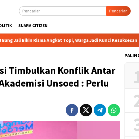
Pencarian
OLITIK
SUARA CITIZEN
in Risma Angkat Topi, Warga Jadi Kunci Kesuksesan
DPP B
PALIN
i Timbulkan Konflik Antar
kademisi Unsoed : Perlu