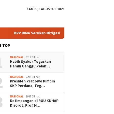
KAMIS, 6 AGUSTUS 2026
IMA Serukan Mitigasi Karhutla Harus Libatkan Komunitas Lokal
G TOP
1
NASIONAL
2212 Dilihat
Habib Syakur Tegaskan
Haram Ganggu Pelan…
2
NASIONAL
2203 Dilihat
Presiden Prabowo Pimpin
SKP Perdana, Teg…
3
NASIONAL
1647 Dilihat
Ketimpangan di RUU KUHAP
Disorot, Prof M…