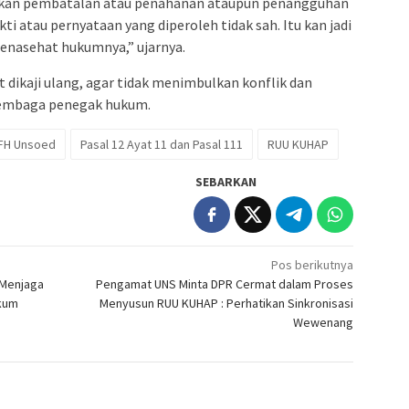
ukan pembatalan atau penahanan ataupun penangguhan
i atau pernyataan yang diperoleh tidak sah. Itu kan jadi
enasehat hukumnya,” ujarnya.
dikaji ulang, agar tidak menimbulkan konflik dan
lembaga penegak hukum.
FH Unsoed
Pasal 12 Ayat 11 dan Pasal 111
RUU KUHAP
SEBARKAN
Pos berikutnya
 Menjaga
Pengamat UNS Minta DPR Cermat dalam Proses
ukum
Menyusun RUU KUHAP : Perhatikan Sinkronisasi
Wewenang