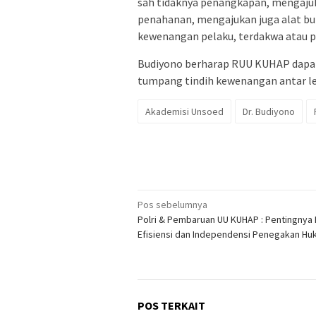
sah tidaknya penangkapan, mengaj
penahanan, mengajukan juga alat bukt
kewenangan pelaku, terdakwa atau p
Budiyono berharap RUU KUHAP dapat 
tumpang tindih kewenangan antar 
Akademisi Unsoed
Dr. Budiyono
Navigasi
Pos sebelumnya
Polri & Pembaruan UU KUHAP : Pentingnya
pos
Efisiensi dan Independensi Penegakan H
POS TERKAIT