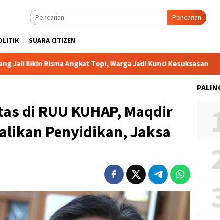
Pencarian
OLITIK
SUARA CITIZEN
sma Angkat Topi, Warga Jadi Kunci Kesuksesan
DPP BIMA Se
PALIN
tas di RUU KUHAP, Maqdir
dalikan Penyidikan, Jaksa
n