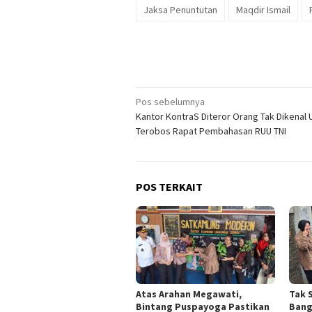
Jaksa Penuntutan
Maqdir Ismail
Navigasi
Pos sebelumnya
Kantor KontraS Diteror Orang Tak Dikenal U
pos
Terobos Rapat Pembahasan RUU TNI
POS TERKAIT
Atas Arahan Megawati,
Tak 
Bintang Puspayoga Pastikan
Bang