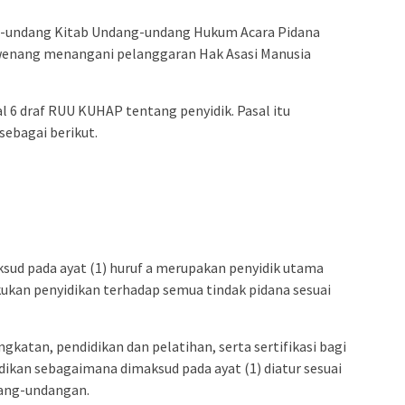
g-undang Kitab Undang-undang Hukum Acara Pidana
ewenang menangani pelanggaran Hak Asasi Manusia
l 6 draf RUU KUHAP tentang penyidik. Pasal itu
sebagai berikut.
ksud pada ayat (1) huruf a merupakan penyidik utama
ukan penyidikan terhadap semua tindak pidana sesuai
katan, pendidikan dan pelatihan, serta sertifikasi bagi
ikan sebagaimana dimaksud pada ayat (1) diatur sesuai
ang-undangan.