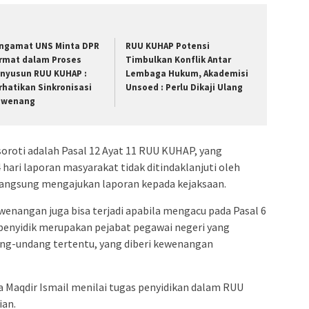
ngamat UNS Minta DPR
RUU KUHAP Potensi
rmat dalam Proses
Timbulkan Konflik Antar
nyusun RUU KUHAP :
Lembaga Hukum, Akademisi
rhatikan Sinkronisasi
Unsoed : Perlu Dikaji Ulang
wenang
oroti adalah Pasal 12 Ayat 11 RUU KUHAP, yang
hari laporan masyarakat tidak ditindaklanjuti oleh
 langsung mengajukan laporan kepada kejaksaan.
wenangan juga bisa terjadi apabila mengacu pada Pasal 6
enyidik merupakan pejabat pegawai negeri yang
ang-undang tertentu, yang diberi kewenangan
a Maqdir Ismail menilai tugas penyidikan dalam RUU
ian.