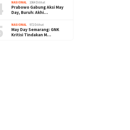
4
NASIONAL
1064 Dilihat
Prabowo Gabung Aksi May
Day, Buruh: Akhi…
5
NASIONAL
972 Dilihat
May Day Semarang: GNK
Kritisi Tindakan M…