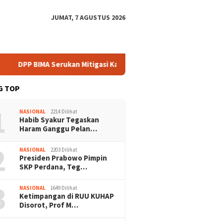
JUMAT, 7 AGUSTUS 2026
rukan Mitigasi Karhutla Harus Libatkan Komunitas Lokal
G TOP
1
NASIONAL
2214 Dilihat
Habib Syakur Tegaskan
Haram Ganggu Pelan…
2
NASIONAL
2203 Dilihat
Presiden Prabowo Pimpin
SKP Perdana, Teg…
3
NASIONAL
1649 Dilihat
Ketimpangan di RUU KUHAP
Disorot, Prof M…