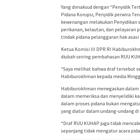
Yang dimaksud dengan “Penyidik Ter
Pidana Korupsi, Penyidik perwira Te
kewenangan melakukan Penyidikan s
perikanan, kelautan, dan pelayaran 
tindak pidana pelanggaran hak asasi
Ketua Komisi III DPR RI Habiburokh
diubah seiring pembahasan RUU KUH
“Saya melihat bahwa draf tersebut se
Habiburokhman kepada media Minggu
Habiburokhman menegaskan dalam R
dalam memeriksa dan menyelidiki k
dalam proses pidana bukan mengatu
yang diatur dalam undang-undang di
“Draf RUU KUHAP juga tidak mencabu
sepanjang tidak mengatur acara pida