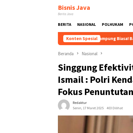
Loncat
Bisnis Java
ke
Berita Java
konten
BERITA
NASIONAL
POLHUKAM
P
embangkan
Tak Sekadar Kampung Biasa! Bang Jali Bikin Ri
Konten Spesial
Beranda
Nasional
Singgung Efektivi
Ismail : Polri Ken
Fokus Penuntuta
Redaktur
Senin, 17 Maret 2025
403 Dilihat