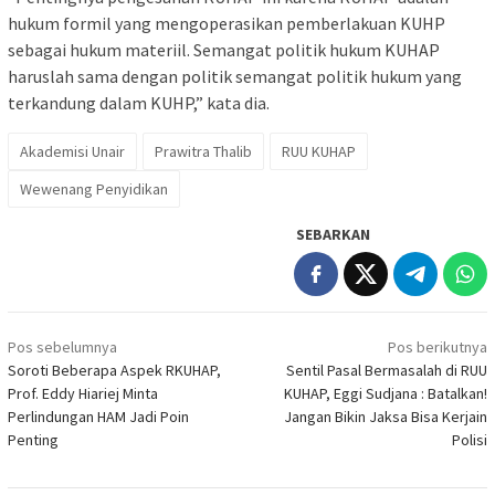
hukum formil yang mengoperasikan pemberlakuan KUHP
sebagai hukum materiil. Semangat politik hukum KUHAP
haruslah sama dengan politik semangat politik hukum yang
terkandung dalam KUHP,” kata dia.
Akademisi Unair
Prawitra Thalib
RUU KUHAP
Wewenang Penyidikan
SEBARKAN
Navigasi
Pos sebelumnya
Pos berikutnya
pos
Soroti Beberapa Aspek RKUHAP,
Sentil Pasal Bermasalah di RUU
Prof. Eddy Hiariej Minta
KUHAP, Eggi Sudjana : Batalkan!
Perlindungan HAM Jadi Poin
Jangan Bikin Jaksa Bisa Kerjain
Penting
Polisi