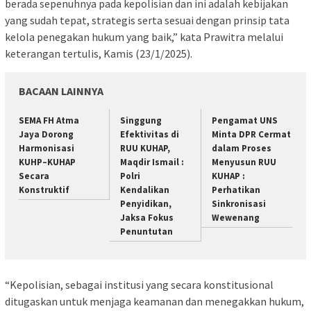
berada sepenuhnya pada kepolisian dan ini adalah kebijakan
yang sudah tepat, strategis serta sesuai dengan prinsip tata
kelola penegakan hukum yang baik,” kata Prawitra melalui
keterangan tertulis, Kamis (23/1/2025).
BACAAN LAINNYA
SEMA FH Atma
Singgung
Pengamat UNS
Jaya Dorong
Efektivitas di
Minta DPR Cermat
Harmonisasi
RUU KUHAP,
dalam Proses
KUHP–KUHAP
Maqdir Ismail :
Menyusun RUU
Secara
Polri
KUHAP :
Konstruktif
Kendalikan
Perhatikan
Penyidikan,
Sinkronisasi
Jaksa Fokus
Wewenang
Penuntutan
“Kepolisian, sebagai institusi yang secara konstitusional
ditugaskan untuk menjaga keamanan dan menegakkan hukum,