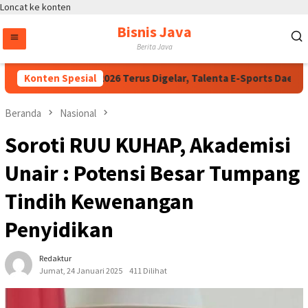
Loncat ke konten
Bisnis Java
Berita Java
ng Kapolri Cup 2026 Terus Digelar, Talenta E-Sports Daerah But
Konten Spesial
Beranda
Nasional
Soroti RUU KUHAP, Akademisi
Unair : Potensi Besar Tumpang
Tindih Kewenangan
Penyidikan
Redaktur
Jumat, 24 Januari 2025
411 Dilihat