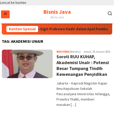
Loncat ke konten
Bisnis Java
Berita Java
apolri Jenderal Listyo Sigit Prabowo Hadir dalam Apel Pembukaa
Konten Spesial
TAG:
AKADEMISI UNAIR
NASIONAL
Redaktur
Jumat, 24 Januari 2025
Soroti RUU KUHAP,
Akademisi Unair : Potensi
Besar Tumpang Tindih
Kewenangan Penyidikan
Jakarta – Kaprodi Magister Kajian
Ilmu Kepolisian Sekolah
Pascasarjana Universitas Airlangga,
Prawitra Thalib, memberi
masukan […]