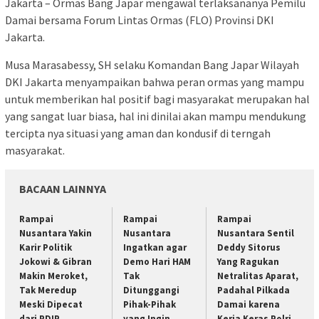
Jakarta – Ormas Bang Japar mengawal terlaksananya Pemilu
Damai bersama Forum Lintas Ormas (FLO) Provinsi DKI
Jakarta.
Musa Marasabessy, SH selaku Komandan Bang Japar Wilayah
DKI Jakarta menyampaikan bahwa peran ormas yang mampu
untuk memberikan hal positif bagi masyarakat merupakan hal
yang sangat luar biasa, hal ini dinilai akan mampu mendukung
tercipta nya situasi yang aman dan kondusif di terngah
masyarakat.
BACAAN LAINNYA
Rampai
Rampai
Rampai
Nusantara Yakin
Nusantara
Nusantara Sentil
Karir Politik
Ingatkan agar
Deddy Sitorus
Jokowi & Gibran
Demo Hari HAM
Yang Ragukan
Makin Meroket,
Tak
Netralitas Aparat,
Tak Meredup
Ditunggangi
Padahal Pilkada
Meski Dipecat
Pihak-Pihak
Damai karena
dari PDIP
yang Ingin
Kerja Keras Polri