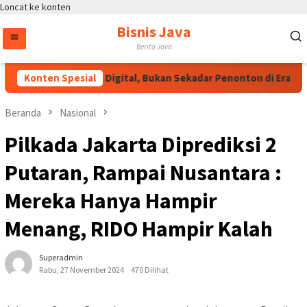
Loncat ke konten
Bisnis Java
Berita Java
i: Jadilah Talenta Digital, Bukan Sekadar Penonton di Era E-Spor
Konten Spesial
Beranda
Nasional
Pilkada Jakarta Diprediksi 2
Putaran, Rampai Nusantara :
Mereka Hanya Hampir
Menang, RIDO Hampir Kalah
Superadmin
Rabu, 27 November 2024
470 Dilihat