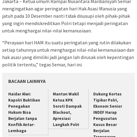
Jakarta – Ketua umum Rampai Nusantara Mardiansyah Semar
mengingatkan agar peringatan hari Hak Asasi Manusia yang
jatuh pada 10 Desember nanti tidak disusupi oleh pihak-pihak
yang ingin mendiskreditkan Polri tetapi menjadi peringatan
untuk menghargai nilai-nilai kemanusiaan.
“Perayaan hari HAM itu suatu peringatan yang rutin dilakukan
setiap tahunnya untuk menghargai nilai-nilai kemanusiaan dan
hak asasi yang dimiliki jadi jangan lah dirusak oleh kepentingan
politik tertentu,” tegas Semar, hari ini.
BACAAN LAINNYA
Haidar Alwi:
Mantan Wakil
Dukung Kortas
Kapolri Buktikan
Ketua KPK
Tipikor Polri,
Penegakan
Soroti Dampak
Ekonom Senior
Hukum Bisa
Blackout,
INDEF Harap
Berjalan tanpa
Apresiasi
Pengusutan
Konflik Antar-
Langkah Polri
Kasus Besar
Lembaga
Berjalan
Transparan