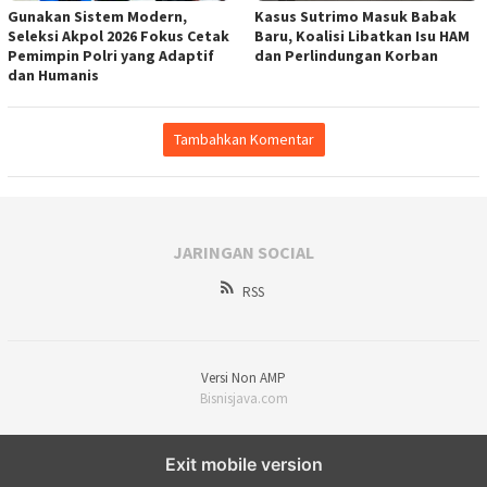
Gunakan Sistem Modern,
Kasus Sutrimo Masuk Babak
Seleksi Akpol 2026 Fokus Cetak
Baru, Koalisi Libatkan Isu HAM
Pemimpin Polri yang Adaptif
dan Perlindungan Korban
dan Humanis
Tambahkan Komentar
JARINGAN SOCIAL
RSS
Versi Non AMP
Bisnisjava.com
Exit mobile version