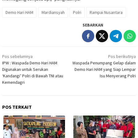
Demo Hari HAM
Mardiansyah
Polri
Rampai Nusantara
SEBARKAN
Navigasi
Pos sebelumnya
Pos berikutnya
pos
IPW : Waspada Demo Hari HAM
Waspada Penumpang Gelap dalam
Digunakan untuk Serukan
Demo Hari HAM yang Siap Lempar
‘Kandangi’ Polri di Bawah TNI atau
Isu Menyerang Polri
Kemendagri
POS TERKAIT