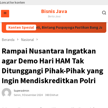
Loncat ke konten
Bisnis Java
Berita Java
tas Arahan Megawati, Bintang Puspayoga Pastikan Bang Jali Ter
Konten Spesial
Beranda
Nasional
Rampai Nusantara Ingatkan
agar Demo Hari HAM Tak
Ditunggangi Pihak-Pihak yang
Ingin Mendiskreditkan Polri
Superadmin
Senin, 9 Desember 2024
380 Dilihat