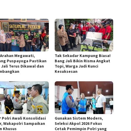
 Arahan Megawati,
Tak Sekadar Kampung Biasa!
ang Puspayoga Pastikan
Bang Jali Bikin Risma Angkat
 Jali Terus Dikawal dan
Topi, Warga Jadi Kunci
embangkan
Kesuksesan
 Polri Awali Konsolidasi
Gunakan Sistem Modern,
r, Wakapolri Sampaikan
Seleksi Akpol 2026 Fokus
n Khusus
Cetak Pemimpin Polri yang