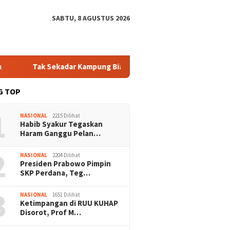
SABTU, 8 AGUSTUS 2026
Tak Sekadar Kampung Biasa! Bang Jali Bikin Risma Angkat Topi, W
G TOP
1
NASIONAL
2215 Dilihat
Habib Syakur Tegaskan
Haram Ganggu Pelan…
2
NASIONAL
2204 Dilihat
Presiden Prabowo Pimpin
SKP Perdana, Teg…
3
NASIONAL
1651 Dilihat
Ketimpangan di RUU KUHAP
Disorot, Prof M…