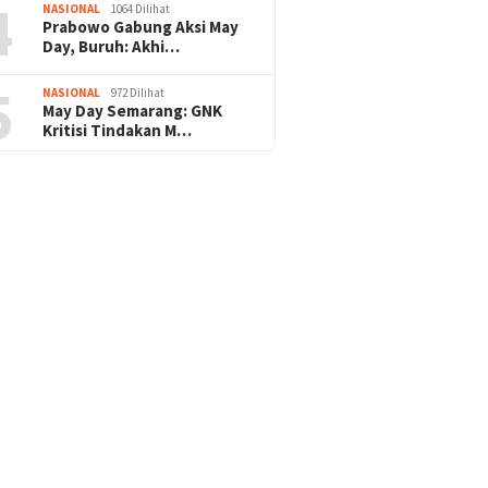
4
NASIONAL
1064 Dilihat
Prabowo Gabung Aksi May
Day, Buruh: Akhi…
5
NASIONAL
972 Dilihat
May Day Semarang: GNK
Kritisi Tindakan M…