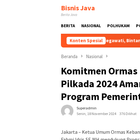
Loncat
Bisnis Java
ke
Berita Java
konten
BERITA
NASIONAL
POLHUKAM
P
 Harus Diperkuat
Atas Arahan Megawati, Bintang Puspayo
Konten Spesial
Beranda
Nasional
Komitmen Ormas 
Pilkada 2024 Ama
Program Pemerin
Superadmin
Senin, 18 November 2024
376 Dilihat
Jakarta – Ketua Umum Ormas Kebangk
Fahmi Idris,SE,MH mendukung Prog