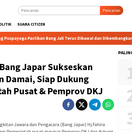
Pencarian
OLITIK
SUARA CITIZEN
ga Pastikan Bang Jali Terus Dikawal dan Dikembangkan
PALIN
Bang Japar Sukseskan
n Damai, Siap Dukung
tah Pusat & Pemprov DKJ
itan Jawara dan Pengacara (Bang Japar) Hj.Fahira
ram Pemerintah pusat maupun Pemprov DKJ dan dukung