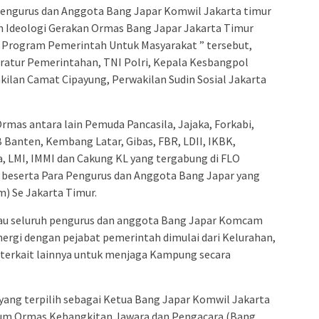
engurus dan Anggota Bang Japar Komwil Jakarta timur
Ideologi Gerakan Ormas Bang Japar Jakarta Timur
 Program Pemerintah Untuk Masyarakat ” tersebut,
aratur Pemerintahan, TNI Polri, Kepala Kesbangpol
ilan Camat Cipayung, Perwakilan Sudin Sosial Jakarta
 Ormas antara lain Pemuda Pancasila, Jajaka, Forkabi,
Banten, Kembang Latar, Gibas, FBR, LDII, IKBK,
 LMI, IMMI dan Cakung KL yang tergabung di FLO
 beserta Para Pengurus dan Anggota Bang Japar yang
 Se Jakarta Timur.
bau seluruh pengurus dan anggota Bang Japar Komcam
ergi dengan pejabat pemerintah dimulai dari Kelurahan,
i terkait lainnya untuk menjaga Kampung secara
yang terpilih sebagai Ketua Bang Japar Komwil Jakarta
m Ormas Kebangkitan Jawara dan Pengacara (Bang