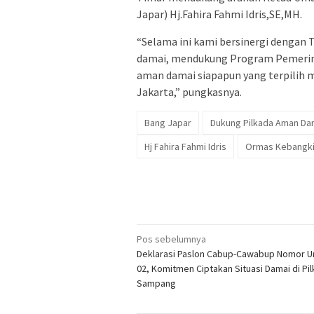
Japar) Hj.Fahira Fahmi Idris,SE,MH.
“Selama ini kami bersinergi denga
damai, mendukung Program Pemerin
aman damai siapapun yang terpilih 
Jakarta,” pungkasnya.
Bang Japar
Dukung Pilkada Aman Da
Hj Fahira Fahmi Idris
Ormas Kebangki
Navigasi
Pos sebelumnya
Deklarasi Paslon Cabup-Cawabup Nomor Ur
pos
02, Komitmen Ciptakan Situasi Damai di Pi
Sampang