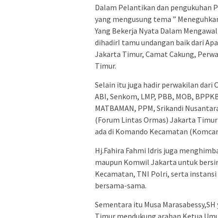
Dalam Pelantikan dan pengukuhan P
yang mengusung tema ” Meneguhkan 
Yang Bekerja Nyata Dalam Mengawal
dihadirI tamu undangan baik dari Ap
Jakarta Timur, Camat Cakung, Perwak
Timur.
Selain itu juga hadir perwakilan dari
ABI, Senkom, LMP, PBB, MOB, BPPKB 
MATBAMAN, PPM, Srikandi Nusantara,
(Forum Lintas Ormas) Jakarta Timur
ada di Komando Kecamatan (Komcam)
Hj.Fahira Fahmi Idris juga menghim
maupun Komwil Jakarta untuk bersin
Kecamatan, TNI Polri, serta instans
bersama-sama.
Sementara itu Musa Marasabessy,SH 
Timur mendukung arahan Ketua Umu