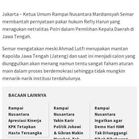
Jakarta – Ketua Umum Rampai Nusantara Mardiansyah Semar
membantah pernyataan pakar hukum Refly Harun yang
meragukan netralitas Polri dalam Pemilihan Kepala Daerah di
Jawa Tengah.
Semar mengatakan meski Ahmad Lutfi merupakan mantan
Kapolda Jawa Tengah (Jateng) dan saat ini menjadi calon yang
diunggulkan akan menang namun tentu sangat faham aturan
main dalam proses berdemokrasi sehingga tidak mungkin
menarik-narik institusi terdahulunya.
BACAAN LAINNYA
Rampai
Rampai
Rampai
Nusantara
Nusantara
Nusantara
Apresiasi Kinerja
Yakin Karir
Ingatkan agar
KPK Tetapkan
Politik Jokowi
Demo Hari HAM
Hasto Tersangka
& Gibran Makin
Tak Ditunggangi