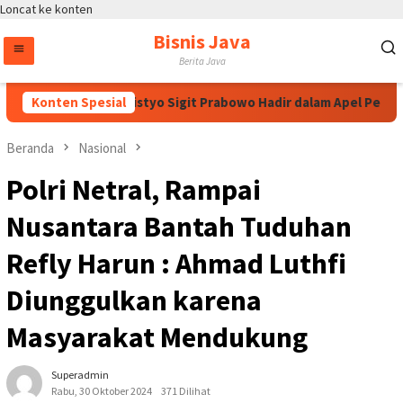
Loncat ke konten
Bisnis Java
Berita Java
Kapolri Jenderal Listyo Sigit Prabowo Hadir dalam Apel Pembukaa
Konten Spesial
Beranda
Nasional
Polri Netral, Rampai
Nusantara Bantah Tuduhan
Refly Harun : Ahmad Luthfi
Diunggulkan karena
Masyarakat Mendukung
Superadmin
Rabu, 30 Oktober 2024
371 Dilihat