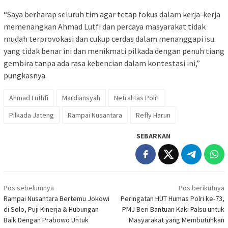
“Saya berharap seluruh tim agar tetap fokus dalam kerja-kerja
memenangkan Ahmad Lutfi dan ⁠percaya masyarakat tidak
mudah terprovokasi dan cukup cerdas dalam menanggapi isu
yang tidak benar ini dan menikmati pilkada dengan penuh tiang
gembira tanpa ada rasa kebencian dalam kontestasi ini,”
pungkasnya.
Ahmad Luthfi
Mardiansyah
Netralitas Polri
Pilkada Jateng
Rampai Nusantara
Refly Harun
SEBARKAN
Navigasi
Pos sebelumnya
Pos berikutnya
pos
Rampai Nusantara Bertemu Jokowi
Peringatan HUT Humas Polri ke-73,
di Solo, Puji Kinerja & Hubungan
PMJ Beri Bantuan Kaki Palsu untuk
Baik Dengan Prabowo Untuk
Masyarakat yang Membutuhkan