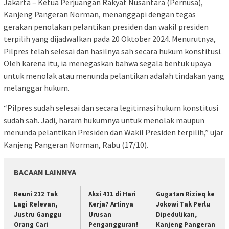
Jakarta – Ketua Perjuangan Rakyat Nusantara (Pernusa),
Kanjeng Pangeran Norman, menanggapi dengan tegas
gerakan penolakan pelantikan presiden dan wakil presiden
terpilih yang dijadwalkan pada 20 Oktober 2024. Menurutnya,
Pilpres telah selesai dan hasilnya sah secara hukum konstitusi.
Oleh karena itu, ia menegaskan bahwa segala bentuk upaya
untuk menolak atau menunda pelantikan adalah tindakan yang
melanggar hukum.
“Pilpres sudah selesai dan secara legitimasi hukum konstitusi
sudah sah. Jadi, haram hukumnya untuk menolak maupun
menunda pelantikan Presiden dan Wakil Presiden terpilih,” ujar
Kanjeng Pangeran Norman, Rabu (17/10).
BACAAN LAINNYA
Reuni 212 Tak
Aksi 411 di Hari
Gugatan Rizieq ke
Lagi Relevan,
Kerja? Artinya
Jokowi Tak Perlu
Justru Ganggu
Urusan
Dipedulikan,
Orang Cari
Pengangguran!
Kanjeng Pangeran