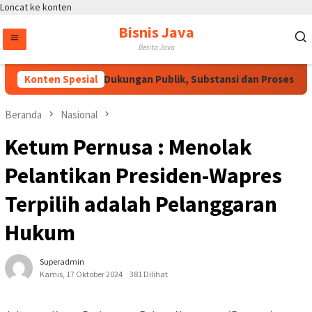
Loncat ke konten
Bisnis Java
Berita Java
RUU HAM Perlu Dukungan Publik, Substansi dan Proses Pemba
Konten Spesial
Beranda
Nasional
Ketum Pernusa : Menolak
Pelantikan Presiden-Wapres
Terpilih adalah Pelanggaran
Hukum
Superadmin
Kamis, 17 Oktober 2024
381 Dilihat