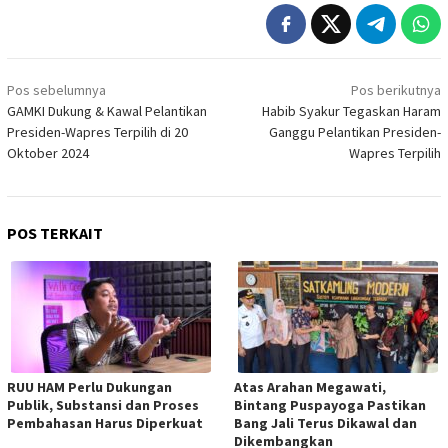
Navigasi
Pos sebelumnya
Pos berikutnya
pos
GAMKI Dukung & Kawal Pelantikan
Habib Syakur Tegaskan Haram
Presiden-Wapres Terpilih di 20
Ganggu Pelantikan Presiden-
Oktober 2024
Wapres Terpilih
POS TERKAIT
RUU HAM Perlu Dukungan
Atas Arahan Megawati,
Publik, Substansi dan Proses
Bintang Puspayoga Pastikan
Pembahasan Harus Diperkuat
Bang Jali Terus Dikawal dan
Dikembangkan