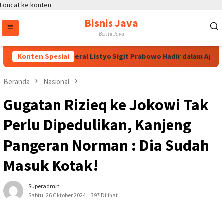
Loncat ke konten
Bisnis Java
Berita Java
Konten Spesial
Kapolri Jenderal Listyo Sigit Prabowo Hadir dalam Apel P
Beranda
Nasional
Gugatan Rizieq ke Jokowi Tak
Perlu Dipedulikan, Kanjeng
Pangeran Norman : Dia Sudah
Masuk Kotak!
Superadmin
Sabtu, 26 Oktober 2024
397 Dilihat