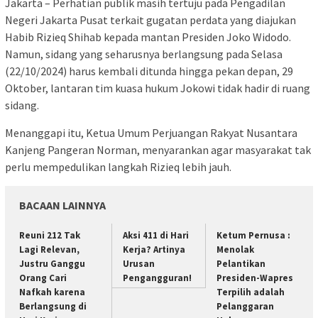
Jakarta – Perhatian publik masih tertuju pada Pengadilan
Negeri Jakarta Pusat terkait gugatan perdata yang diajukan
Habib Rizieq Shihab kepada mantan Presiden Joko Widodo.
Namun, sidang yang seharusnya berlangsung pada Selasa
(22/10/2024) harus kembali ditunda hingga pekan depan, 29
Oktober, lantaran tim kuasa hukum Jokowi tidak hadir di ruang
sidang.
Menanggapi itu, Ketua Umum Perjuangan Rakyat Nusantara
Kanjeng Pangeran Norman, menyarankan agar masyarakat tak
perlu mempedulikan langkah Rizieq lebih jauh.
BACAAN LAINNYA
Reuni 212 Tak
Aksi 411 di Hari
Ketum Pernusa :
Lagi Relevan,
Kerja? Artinya
Menolak
Justru Ganggu
Urusan
Pelantikan
Orang Cari
Pengangguran!
Presiden-Wapres
Nafkah karena
Terpilih adalah
Berlangsung di
Pelanggaran