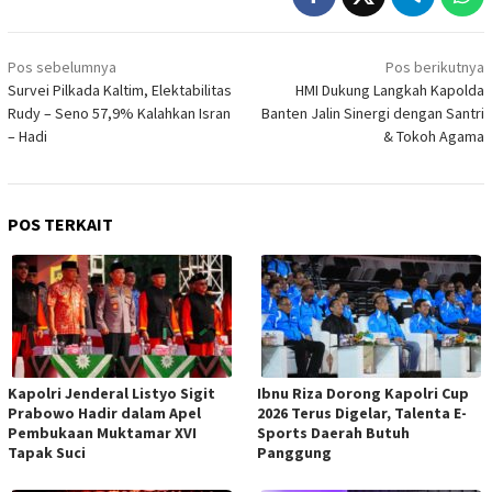
Navigasi
Pos sebelumnya
Pos berikutnya
pos
Survei Pilkada Kaltim, Elektabilitas
HMI Dukung Langkah Kapolda
Rudy – Seno 57,9% Kalahkan Isran
Banten Jalin Sinergi dengan Santri
– Hadi
& Tokoh Agama
POS TERKAIT
Kapolri Jenderal Listyo Sigit
Ibnu Riza Dorong Kapolri Cup
Prabowo Hadir dalam Apel
2026 Terus Digelar, Talenta E-
Pembukaan Muktamar XVI
Sports Daerah Butuh
Tapak Suci
Panggung