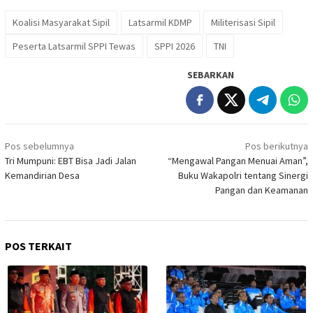
Koalisi Masyarakat Sipil
Latsarmil KDMP
Militerisasi Sipil
Peserta Latsarmil SPPI Tewas
SPPI 2026
TNI
SEBARKAN
Navigasi
Pos sebelumnya
Pos berikutnya
pos
Tri Mumpuni: EBT Bisa Jadi Jalan
“Mengawal Pangan Menuai Aman”,
Kemandirian Desa
Buku Wakapolri tentang Sinergi
Pangan dan Keamanan
POS TERKAIT