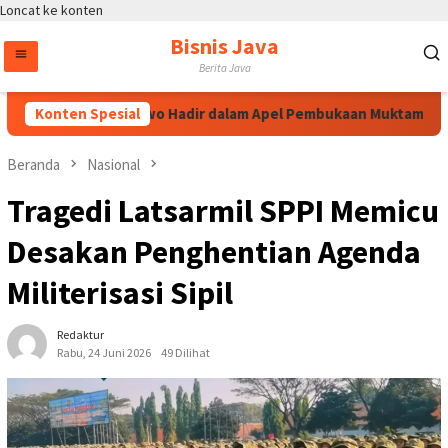
Loncat ke konten
Bisnis Java
Berita Java
istyo Sigit Prabowo Hadir dalam Apel Pembukaan Muktamar XVI Ta
Konten Spesial
Beranda
Nasional
Tragedi Latsarmil SPPI Memicu
Desakan Penghentian Agenda
Militerisasi Sipil
Redaktur
Rabu, 24 Juni 2026
49 Dilihat