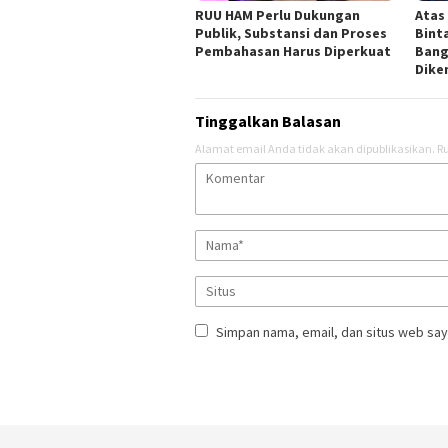
RUU HAM Perlu Dukungan
Atas
Publik, Substansi dan Proses
Bint
Pembahasan Harus Diperkuat
Bang
Dik
Tinggalkan Balasan
Alamat email Anda tidak akan dipublikasikan.
Ru
Simpan nama, email, dan situs web say