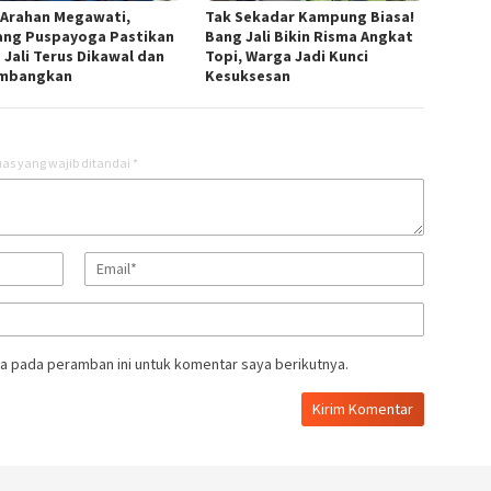
 Arahan Megawati,
Tak Sekadar Kampung Biasa!
ang Puspayoga Pastikan
Bang Jali Bikin Risma Angkat
 Jali Terus Dikawal dan
Topi, Warga Jadi Kunci
embangkan
Kesuksesan
as yang wajib ditandai
*
a pada peramban ini untuk komentar saya berikutnya.