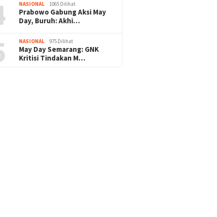
4
NASIONAL
1065 Dilihat
Prabowo Gabung Aksi May
Day, Buruh: Akhi…
5
NASIONAL
975 Dilihat
May Day Semarang: GNK
Kritisi Tindakan M…