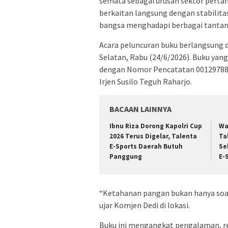
semata sebagai urusan sektor pertan
berkaitan langsung dengan stabilita
bangsa menghadapi berbagai tantan
Acara peluncuran buku berlangsung d
Selatan, Rabu (24/6/2026). Buku yang
dengan Nomor Pencatatan 001297886 
Irjen Susilo Teguh Raharjo.
BACAAN LAINNYA
Ibnu Riza Dorong Kapolri Cup
Wa
2026 Terus Digelar, Talenta
Ta
E-Sports Daerah Butuh
Se
Panggung
E-
“Ketahanan pangan bukan hanya soal
ujar Komjen Dedi di lokasi.
Buku ini mengangkat pengalaman, re