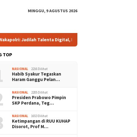
MINGGU, 9 AGUSTUS 2026
ilah Talenta Digital, Bukan Sekadar Penonton di Era E-Sports
G TOP
1
NASIONAL
2216 Dilihat
Habib Syakur Tegaskan
Haram Ganggu Pelan…
2
NASIONAL
2205 Dilihat
Presiden Prabowo Pimpin
SKP Perdana, Teg…
3
NASIONAL
1653 Dilihat
Ketimpangan di RUU KUHAP
Disorot, Prof M…