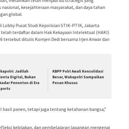
ian, melainkan telah menjadi isu strategis yang
s nasional, kesejahteraan masyarakat, dan daya tahan
gan global.
i Lobby Pusat Studi Kepolisian STIK-PTIK, Jakarta
 telah terdaftar dalam Hak Kekayaan Intelektual (HAKI)
tersebut ditulis Komjen Dedi bersama Irjen Anwar dan
kapolri: Jadilah
KBPP Polri Awali Konsolidasi
lenta Digital, Bukan
Besar, Wakapolri Sampaikan
kadar Penonton di Era
Pesan Khusus
Sports
 hasil panen, tetapi juga tentang ketahanan bangsa,”
fleksi kebijakan, dan pembelajaran lapangan mengenai