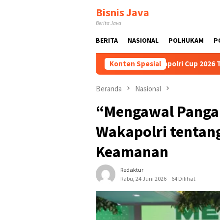
Loncat
Bisnis Java
ke
Berita Java
konten
BERITA
NASIONAL
POLHUKAM
P
ak Suci
Ibnu Riza Dorong Kapolri Cup 2026 Terus Digelar
Konten Spesial
Beranda
Nasional
“Mengawal Panga
Wakapolri tentan
Keamanan
Redaktur
Rabu, 24 Juni 2026
64 Dilihat