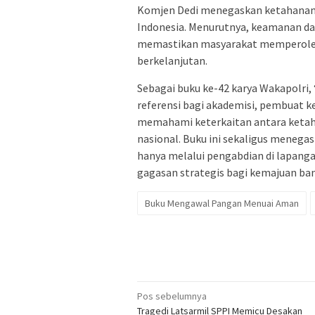
Komjen Dedi menegaskan ketahanan 
Indonesia. Menurutnya, keamanan da
memastikan masyarakat memperoleh 
berkelanjutan.
Sebagai buku ke-42 karya Wakapolri
referensi bagi akademisi, pembuat ke
memahami keterkaitan antara ketah
nasional. Buku ini sekaligus menega
hanya melalui pengabdian di lapang
gagasan strategis bagi kemajuan ba
Buku Mengawal Pangan Menuai Aman
Navigasi
Pos sebelumnya
Tragedi Latsarmil SPPI Memicu Desakan