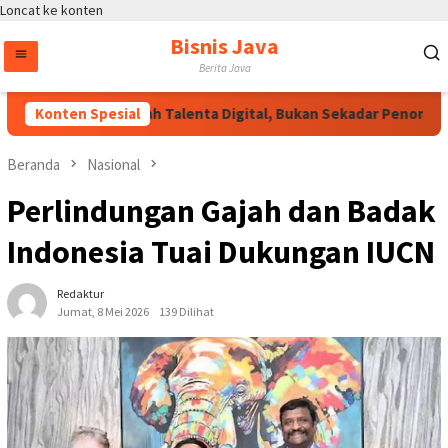
Loncat ke konten
Bisnis Java
Berita Java
Wakapolri: Jadilah Talenta Digital, Bukan Sekadar Penonton di E
Konten Spesial
Beranda
Nasional
Perlindungan Gajah dan Badak
Indonesia Tuai Dukungan IUCN
Redaktur
Jumat, 8 Mei 2026
139 Dilihat