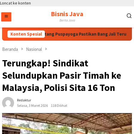
Loncat ke konten
Bisnis Java
Berita Java
an Megawati, Bintang Puspayoga Pastikan Bang Jali Terus Dikaw
Konten Spesial
Beranda
Nasional
Terungkap! Sindikat
Selundupkan Pasir Timah ke
Malaysia, Polisi Sita 16 Ton
Redaktur
Selasa, 3 Maret 2026
118 Dilihat