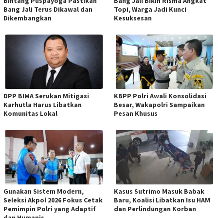
Bintang Puspayoga Pastikan
Bang Jali Bikin Risma Angkat
Bang Jali Terus Dikawal dan
Topi, Warga Jadi Kunci
Dikembangkan
Kesuksesan
DPP BIMA Serukan Mitigasi
KBPP Polri Awali Konsolidasi
Karhutla Harus Libatkan
Besar, Wakapolri Sampaikan
Komunitas Lokal
Pesan Khusus
Gunakan Sistem Modern,
Kasus Sutrimo Masuk Babak
Seleksi Akpol 2026 Fokus Cetak
Baru, Koalisi Libatkan Isu HAM
Pemimpin Polri yang Adaptif
dan Perlindungan Korban
dan Humanis