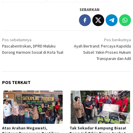
SEBARKAN
Navigasi
Pos sebelumnya
Pos berikutnya
pos
Pascabentrokan, DPRD Maluku
Ayah Bertrand: Percaya Kapolda
Dorong Harmoni Sosial di Kota Tual
Sulsel: Yakin Proses Hukum
Transparan dan Adil
POS TERKAIT
Atas Arahan Megawati,
Tak Sekadar Kampung Biasa!