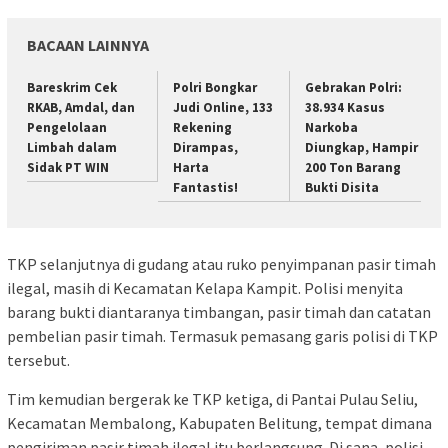
BACAAN LAINNYA
Bareskrim Cek
Polri Bongkar
Gebrakan Polri:
RKAB, Amdal, dan
Judi Online, 133
38.934 Kasus
Pengelolaan
Rekening
Narkoba
Limbah dalam
Dirampas,
Diungkap, Hampir
Sidak PT WIN
Harta
200 Ton Barang
Fantastis!
Bukti Disita
TKP selanjutnya di gudang atau ruko penyimpanan pasir timah
ilegal, masih di Kecamatan Kelapa Kampit. Polisi menyita
barang bukti diantaranya timbangan, pasir timah dan catatan
pembelian pasir timah. Termasuk pemasang garis polisi di TKP
tersebut.
Tim kemudian bergerak ke TKP ketiga, di Pantai Pulau Seliu,
Kecamatan Membalong, Kabupaten Belitung, tempat dimana
pengiriman pasir timah ilegal itu berlangsung. Di sana, polisi