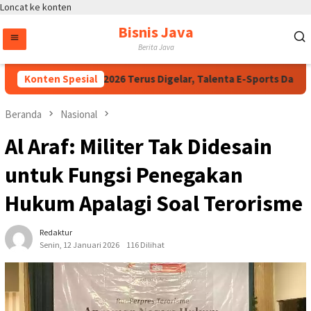
Loncat ke konten
Bisnis Java
Berita Java
ong Kapolri Cup 2026 Terus Digelar, Talenta E-Sports Daerah Bu
Konten Spesial
Beranda
Nasional
Al Araf: Militer Tak Didesain
untuk Fungsi Penegakan
Hukum Apalagi Soal Terorisme
Redaktur
Senin, 12 Januari 2026
116 Dilihat