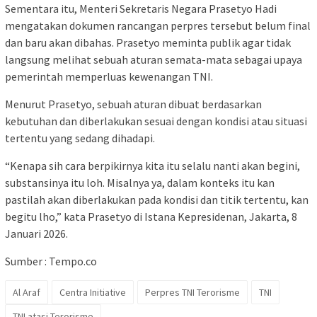
Sementara itu, Menteri Sekretaris Negara Prasetyo Hadi
mengatakan dokumen rancangan perpres tersebut belum final
dan baru akan dibahas. Prasetyo meminta publik agar tidak
langsung melihat sebuah aturan semata-mata sebagai upaya
pemerintah memperluas kewenangan TNI.
Menurut Prasetyo, sebuah aturan dibuat berdasarkan
kebutuhan dan diberlakukan sesuai dengan kondisi atau situasi
tertentu yang sedang dihadapi.
“Kenapa sih cara berpikirnya kita itu selalu nanti akan begini,
substansinya itu loh. Misalnya ya, dalam konteks itu kan
pastilah akan diberlakukan pada kondisi dan titik tertentu, kan
begitu lho,” kata Prasetyo di Istana Kepresidenan, Jakarta, 8
Januari 2026.
Sumber : Tempo.co
Al Araf
Centra Initiative
Perpres TNI Terorisme
TNI
TNI atasi Terorisme