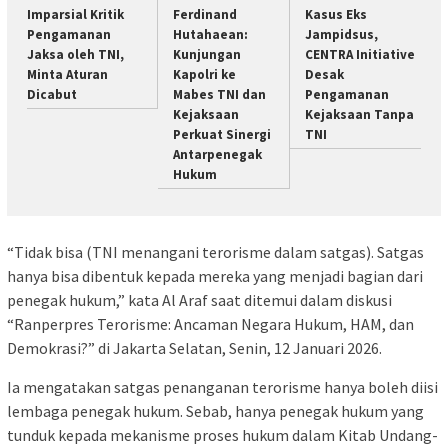
Imparsial Kritik
Ferdinand
Kasus Eks
Pengamanan
Hutahaean:
Jampidsus,
Jaksa oleh TNI,
Kunjungan
CENTRA Initiative
Minta Aturan
Kapolri ke
Desak
Dicabut
Mabes TNI dan
Pengamanan
Kejaksaan
Kejaksaan Tanpa
Perkuat Sinergi
TNI
Antarpenegak
Hukum
“Tidak bisa (TNI menangani terorisme dalam satgas). Satgas
hanya bisa dibentuk kepada mereka yang menjadi bagian dari
penegak hukum,” kata Al Araf saat ditemui dalam diskusi
“Ranperpres Terorisme: Ancaman Negara Hukum, HAM, dan
Demokrasi?” di Jakarta Selatan, Senin, 12 Januari 2026.
Ia mengatakan satgas penanganan terorisme hanya boleh diisi
lembaga penegak hukum. Sebab, hanya penegak hukum yang
tunduk kepada mekanisme proses hukum dalam Kitab Undang-