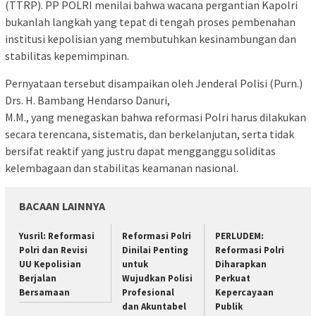
(TTRP). PP POLRI menilai bahwa wacana pergantian Kapolri
bukanlah langkah yang tepat di tengah proses pembenahan
institusi kepolisian yang membutuhkan kesinambungan dan
stabilitas kepemimpinan.
Pernyataan tersebut disampaikan oleh Jenderal Polisi (Purn.)
Drs. H. Bambang Hendarso Danuri,
M.M., yang menegaskan bahwa reformasi Polri harus dilakukan
secara terencana, sistematis, dan berkelanjutan, serta tidak
bersifat reaktif yang justru dapat mengganggu soliditas
kelembagaan dan stabilitas keamanan nasional.
BACAAN LAINNYA
Yusril: Reformasi
Reformasi Polri
PERLUDEM:
Polri dan Revisi
Dinilai Penting
Reformasi Polri
UU Kepolisian
untuk
Diharapkan
Berjalan
Wujudkan Polisi
Perkuat
Bersamaan
Profesional
Kepercayaan
dan Akuntabel
Publik