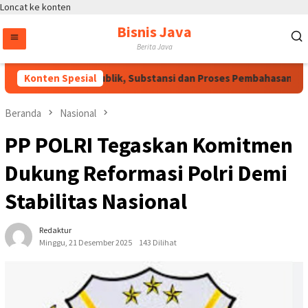
Loncat ke konten
Bisnis Java
Berita Java
rlu Dukungan Publik, Substansi dan Proses Pembahasan Harus D
Konten Spesial
Beranda
Nasional
PP POLRI Tegaskan Komitmen
Dukung Reformasi Polri Demi
Stabilitas Nasional
Redaktur
Minggu, 21 Desember 2025
143 Dilihat