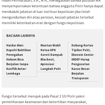
Indah Permatasari, S.H., M.H., menegaskan bahwa putusan MK
menyempurnakan ketentuan bahwa anggota Polri hanya dapat
menduduki jabatan di luar institusi kepolisian jika telah
mengundurkan diri atau pensiun, kecuali jabatan tersebut
memiliki keterkaitan erat dengan fungsi kepolisian.
BACAAN LAINNYA
Haidar Alwi:
Mantan Wakil
Dukung Kortas
Kapolri Buktikan
Ketua KPK
Tipikor Polri,
Penegakan
Soroti Dampak
Ekonom Senior
Hukum Bisa
Blackout,
INDEF Harap
Berjalan tanpa
Apresiasi
Pengusutan
Konflik Antar-
Langkah Polri
Kasus Besar
Lembaga
Berjalan
Transparan
Fungsi tersebut merujuk pada Pasal 2 UU Polri yakni
pemeliharaan keamanan dan ketertiban masyarakat,