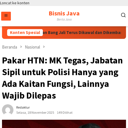
Loncat ke konten
Bisnis Java
Berita Java
uspayoga Pastikan Bang Jali Terus Dikawal dan Dikembangkan
Konten Spesial
Beranda
Nasional
Pakar HTN: MK Tegas, Jabatan
Sipil untuk Polisi Hanya yang
Ada Kaitan Fungsi, Lainnya
Wajib Dilepas
Redaktur
Selasa, 18 November 2025
149 Dilihat