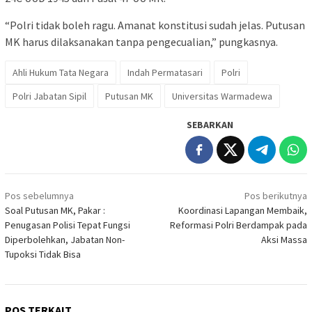
“Polri tidak boleh ragu. Amanat konstitusi sudah jelas. Putusan
MK harus dilaksanakan tanpa pengecualian,” pungkasnya.
Ahli Hukum Tata Negara
Indah Permatasari
Polri
Polri Jabatan Sipil
Putusan MK
Universitas Warmadewa
SEBARKAN
Navigasi
Pos sebelumnya
Pos berikutnya
pos
Soal Putusan MK, Pakar :
Koordinasi Lapangan Membaik,
Penugasan Polisi Tepat Fungsi
Reformasi Polri Berdampak pada
Diperbolehkan, Jabatan Non-
Aksi Massa
Tupoksi Tidak Bisa
POS TERKAIT