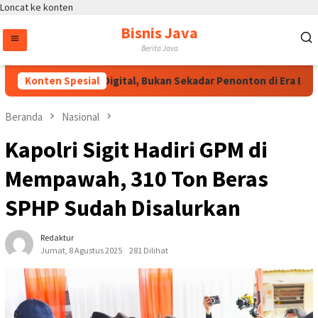
Loncat ke konten
Bisnis Java
Berita Java
 Jadilah Talenta Digital, Bukan Sekadar Penonton di Era E-Sports
Konten Spesial
Beranda
Nasional
Kapolri Sigit Hadiri GPM di
Mempawah, 310 Ton Beras
SPHP Sudah Disalurkan
Redaktur
Jumat, 8 Agustus 2025
281 Dilihat