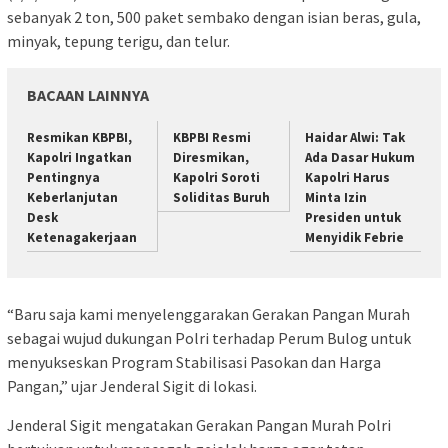
sebanyak 2 ton, 500 paket sembako dengan isian beras, gula,
minyak, tepung terigu, dan telur.
BACAAN LAINNYA
Resmikan KBPBI,
KBPBI Resmi
Haidar Alwi: Tak
Kapolri Ingatkan
Diresmikan,
Ada Dasar Hukum
Pentingnya
Kapolri Soroti
Kapolri Harus
Keberlanjutan
Soliditas Buruh
Minta Izin
Desk
Presiden untuk
Ketenagakerjaan
Menyidik Febrie
“Baru saja kami menyelenggarakan Gerakan Pangan Murah
sebagai wujud dukungan Polri terhadap Perum Bulog untuk
menyukseskan Program Stabilisasi Pasokan dan Harga
Pangan,” ujar Jenderal Sigit di lokasi.
Jenderal Sigit mengatakan Gerakan Pangan Murah Polri