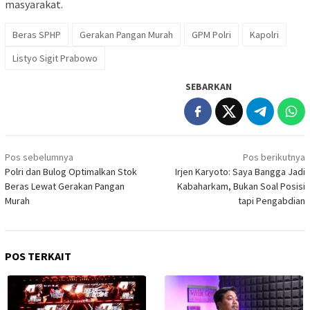
masyarakat.
Beras SPHP
Gerakan Pangan Murah
GPM Polri
Kapolri
Listyo Sigit Prabowo
SEBARKAN
Navigasi
Pos sebelumnya
Pos berikutnya
pos
Polri dan Bulog Optimalkan Stok
Irjen Karyoto: Saya Bangga Jadi
Beras Lewat Gerakan Pangan
Kabaharkam, Bukan Soal Posisi
Murah
tapi Pengabdian
POS TERKAIT