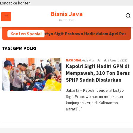
Loncat ke konten
Bisnis Java
Berita Java
Kapolri Jenderal Listyo Sigit Prabowo Hadir dalam Apel Pembu
Konten Spesial
TAG:
GPM POLRI
NASIONAL
Redaktur
Jumat, 8 Agustus 2025
Kapolri Sigit Hadiri GPM di
Mempawah, 310 Ton Beras
SPHP Sudah Disalurkan
Jakarta – Kapolri Jenderal Listyo
Sigit Prabowo hari ini melakukan
kunjungan kerja di Kalimantan
Barat […]