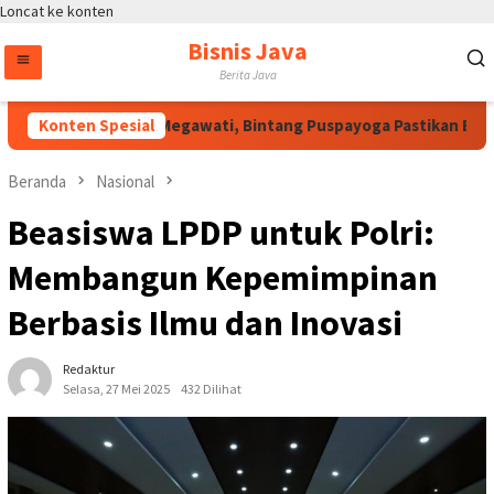
Loncat ke konten
Bisnis Java
Berita Java
Atas Arahan Megawati, Bintang Puspayoga Pastikan Bang Jali
Konten Spesial
Beranda
Nasional
Beasiswa LPDP untuk Polri:
Membangun Kepemimpinan
Berbasis Ilmu dan Inovasi
Redaktur
Selasa, 27 Mei 2025
432 Dilihat