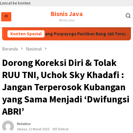
Loncat ke konten
Bisnis Java
Berita Java
an Megawati, Bintang Puspayoga Pastikan Bang Jali Terus Dikaw
Konten Spesial
Beranda
Nasional
Dorong Koreksi Diri & Tolak
RUU TNI, Uchok Sky Khadafi :
Jangan Terperosok Kubangan
yang Sama Menjadi ‘Dwifungsi
ABRI’
Redaktur
Selasa, 11 Maret 2025
307 Dilihat