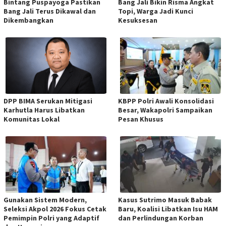
Bintang Puspayoga Pastikan
Bang Jali Bikin Risma Angkat
Bang Jali Terus Dikawal dan
Topi, Warga Jadi Kunci
Dikembangkan
Kesuksesan
DPP BIMA Serukan Mitigasi
KBPP Polri Awali Konsolidasi
Karhutla Harus Libatkan
Besar, Wakapolri Sampaikan
Komunitas Lokal
Pesan Khusus
Gunakan Sistem Modern,
Kasus Sutrimo Masuk Babak
Seleksi Akpol 2026 Fokus Cetak
Baru, Koalisi Libatkan Isu HAM
Pemimpin Polri yang Adaptif
dan Perlindungan Korban