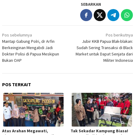
SEBARKAN
Navigasi
Pos sebelumnya
Pos berikutnya
pos
Mantap Gabung Polri, dr Arfin
Jubir KKB Papua Blak-blakan:
Berkeinginan Mengabdi Jadi
Sudah Sering Transaksi di Black
Dokter Polisi di Papua Meskipun
Market untuk Dapat Senjata dari
Bukan OAP
Militer Indonesia
POS TERKAIT
Atas Arahan Megawati,
Tak Sekadar Kampung Biasa!