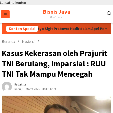
Loncat ke konten
Bisnis Java
Berita Java
olri Jenderal Listyo Sigit Prabowo Hadir dalam Apel Pembukaan 
Konten Spesial
Beranda
Nasional
Kasus Kekerasan oleh Prajurit
TNI Berulang, Imparsial : RUU
TNI Tak Mampu Mencegah
Redaktur
Rabu, 19 Maret 2025
363 Dilihat