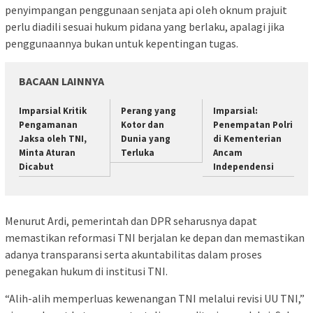
penyimpangan penggunaan senjata api oleh oknum prajuit
perlu diadili sesuai hukum pidana yang berlaku, apalagi jika
penggunaannya bukan untuk kepentingan tugas.
BACAAN LAINNYA
Imparsial Kritik
Perang yang
Imparsial:
Pengamanan
Kotor dan
Penempatan Polri
Jaksa oleh TNI,
Dunia yang
di Kementerian
Minta Aturan
Terluka
Ancam
Dicabut
Independensi
Menurut Ardi, pemerintah dan DPR seharusnya dapat
memastikan reformasi TNI berjalan ke depan dan memastikan
adanya transparansi serta akuntabilitas dalam proses
penegakan hukum di institusi TNI.
“Alih-alih memperluas kewenangan TNI melalui revisi UU TNI,”