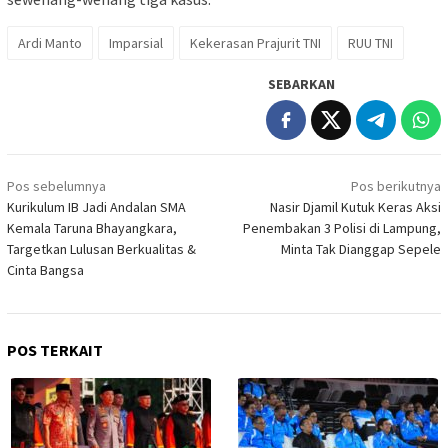
Ardi Manto
Imparsial
Kekerasan Prajurit TNI
RUU TNI
SEBARKAN
Navigasi
Pos sebelumnya
Pos berikutnya
pos
Kurikulum IB Jadi Andalan SMA
Nasir Djamil Kutuk Keras Aksi
Kemala Taruna Bhayangkara,
Penembakan 3 Polisi di Lampung,
Targetkan Lulusan Berkualitas &
Minta Tak Dianggap Sepele
Cinta Bangsa
POS TERKAIT