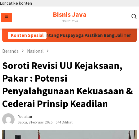
Loncat ke konten
Bisnis Java
Berita Java
ahan Megawati, Bintang Puspayoga Pastikan Bang Jali Terus Dik
Konten Spesial
Beranda
Nasional
Soroti Revisi UU Kejaksaan,
Pakar : Potensi
Penyalahgunaan Kekuasaan &
Cederai Prinsip Keadilan
Redaktur
Sabtu, 8 Februari 2025
574 Dilihat