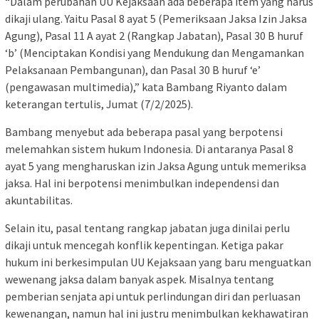
“Dalam perubahan UU Kejaksaan ada beberapa item yang harus
dikaji ulang. Yaitu Pasal 8 ayat 5 (Pemeriksaan Jaksa Izin Jaksa
Agung), Pasal 11 A ayat 2 (Rangkap Jabatan), Pasal 30 B huruf
‘b’ (Menciptakan Kondisi yang Mendukung dan Mengamankan
Pelaksanaan Pembangunan), dan Pasal 30 B huruf ‘e’
(pengawasan multimedia),” kata Bambang Riyanto dalam
keterangan tertulis, Jumat (7/2/2025).
Bambang menyebut ada beberapa pasal yang berpotensi
melemahkan sistem hukum Indonesia. Di antaranya Pasal 8
ayat 5 yang mengharuskan izin Jaksa Agung untuk memeriksa
jaksa. Hal ini berpotensi menimbulkan independensi dan
akuntabilitas.
Selain itu, pasal tentang rangkap jabatan juga dinilai perlu
dikaji untuk mencegah konflik kepentingan. Ketiga pakar
hukum ini berkesimpulan UU Kejaksaan yang baru menguatkan
wewenang jaksa dalam banyak aspek. Misalnya tentang
pemberian senjata api untuk perlindungan diri dan perluasan
kewenangan, namun hal ini justru menimbulkan kekhawatiran