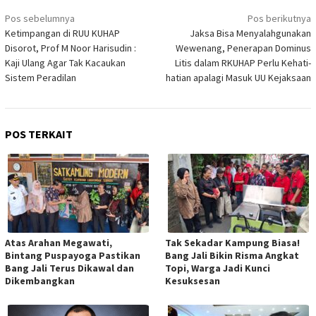
Navigasi
Pos sebelumnya
Pos berikutnya
pos
Ketimpangan di RUU KUHAP
Jaksa Bisa Menyalahgunakan
Disorot, Prof M Noor Harisudin :
Wewenang, Penerapan Dominus
Kaji Ulang Agar Tak Kacaukan
Litis dalam RKUHAP Perlu Kehati-
Sistem Peradilan
hatian apalagi Masuk UU Kejaksaan
POS TERKAIT
Atas Arahan Megawati,
Tak Sekadar Kampung Biasa!
Bintang Puspayoga Pastikan
Bang Jali Bikin Risma Angkat
Bang Jali Terus Dikawal dan
Topi, Warga Jadi Kunci
Dikembangkan
Kesuksesan