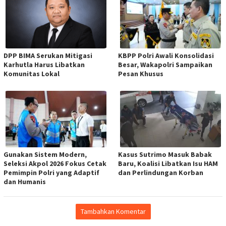
DPP BIMA Serukan Mitigasi
KBPP Polri Awali Konsolidasi
Karhutla Harus Libatkan
Besar, Wakapolri Sampaikan
Komunitas Lokal
Pesan Khusus
Gunakan Sistem Modern,
Kasus Sutrimo Masuk Babak
Seleksi Akpol 2026 Fokus Cetak
Baru, Koalisi Libatkan Isu HAM
Pemimpin Polri yang Adaptif
dan Perlindungan Korban
dan Humanis
Tambahkan Komentar