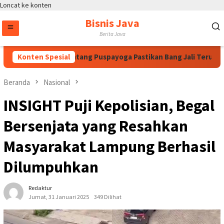
Loncat ke konten
Bisnis Java
Berita Java
ahan Megawati, Bintang Puspayoga Pastikan Bang Jali Terus Dik
Konten Spesial
Beranda
Nasional
INSIGHT Puji Kepolisian, Begal
Bersenjata yang Resahkan
Masyarakat Lampung Berhasil
Dilumpuhkan
Redaktur
Jumat, 31 Januari 2025
349 Dilihat