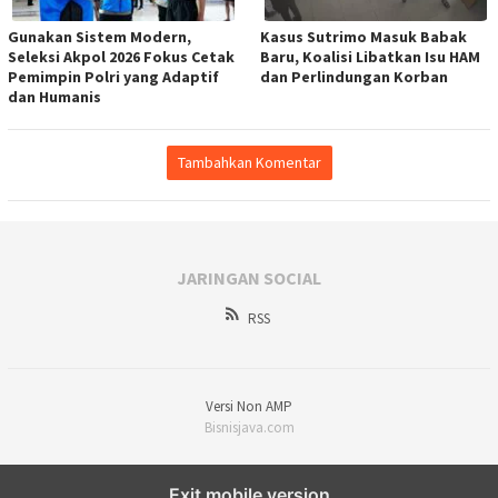
Gunakan Sistem Modern,
Kasus Sutrimo Masuk Babak
Seleksi Akpol 2026 Fokus Cetak
Baru, Koalisi Libatkan Isu HAM
Pemimpin Polri yang Adaptif
dan Perlindungan Korban
dan Humanis
Tambahkan Komentar
JARINGAN SOCIAL
RSS
Versi Non AMP
Bisnisjava.com
Exit mobile version