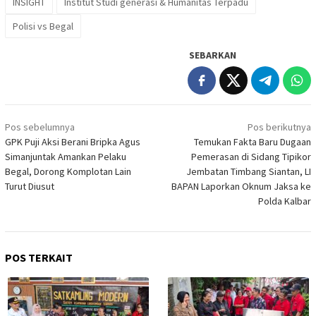
INSIGHT
Institut Studi generasi & Humanitas Terpadu
Polisi vs Begal
SEBARKAN
Navigasi
Pos sebelumnya
Pos berikutnya
pos
GPK Puji Aksi Berani Bripka Agus
Temukan Fakta Baru Dugaan
Simanjuntak Amankan Pelaku
Pemerasan di Sidang Tipikor
Begal, Dorong Komplotan Lain
Jembatan Timbang Siantan, LI
Turut Diusut
BAPAN Laporkan Oknum Jaksa ke
Polda Kalbar
POS TERKAIT