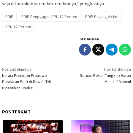
saja diturunkan serendah-rendahnya,” pungkasnya.
PDIP
PDIP Penggagas PPN 12 Persen
PDIP Playing Victim
PPN 12 Persen
SEBARKAN
Navigasi
Pos sebelumnya
Pos berikutnya
pos
Narasi Presiden Prabowo
Seruan Petisi ‘Tangkap Harun
Posisikan Polri di Bawah TNI
Masiku’ Muncul
Dipastikan Hoaks!
POS TERKAIT