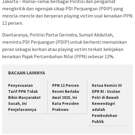
Jakarta – Ramai-ramai berbagai Politisi dan pengamat
mengkritik dan ngerujak sikap PDI Perjuangan (PDIP) yang
mencla-mencle dan berperan playing victim soal kenaikan PPN
12 persen.
Diantaranya, Politisi Partai Gerindra, Sumail Abdullah,
meminta PDI Perjuangan (PDIP) untuk berhenti memainkan
peran sebagai korban atau playing victim terkait kebijakan
kenaikan Pajak Pertambahan Nilai (PPN) sebesar 12%.
BACAAN LAINNYA
Penyesuaian
PPN 12 Persen
Ketua Komisi III
Tarif PPN Tidak
Resmi Berlaku
DPR RI : Usulan
Bikin Masyarakat
Awal 2025, Ini
Polri di Bawah
Susah, Ini
Kata Presiden
Kemendagri
Penjelasannya
Prabowo
adalah
Pembodohan
Publik