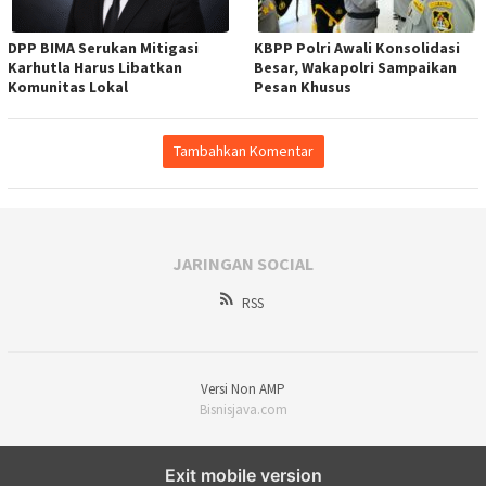
DPP BIMA Serukan Mitigasi
KBPP Polri Awali Konsolidasi
Karhutla Harus Libatkan
Besar, Wakapolri Sampaikan
Komunitas Lokal
Pesan Khusus
Tambahkan Komentar
JARINGAN SOCIAL
RSS
Versi Non AMP
Bisnisjava.com
Exit mobile version