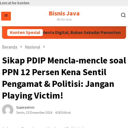
Loncat ke konten
Bisnis Java
Berita Java
polri: Jadilah Talenta Digital, Bukan Sekadar Penonton di Era E-
Konten Spesial
Beranda
Nasional
Sikap PDIP Mencla-mencle soal
PPN 12 Persen Kena Sentil
Pengamat & Politisi: Jangan
Playing Victim!
Superadmin
Senin, 23 Desember 2024
418 Dilihat