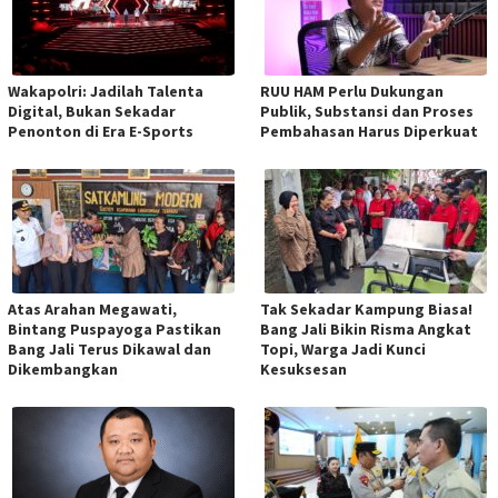
Wakapolri: Jadilah Talenta
RUU HAM Perlu Dukungan
Digital, Bukan Sekadar
Publik, Substansi dan Proses
Penonton di Era E-Sports
Pembahasan Harus Diperkuat
Atas Arahan Megawati,
Tak Sekadar Kampung Biasa!
Bintang Puspayoga Pastikan
Bang Jali Bikin Risma Angkat
Bang Jali Terus Dikawal dan
Topi, Warga Jadi Kunci
Dikembangkan
Kesuksesan