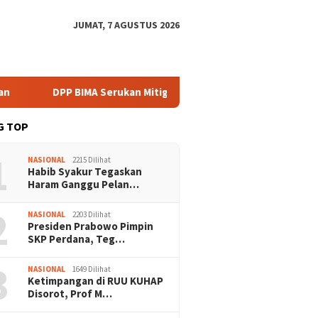
JUMAT, 7 AGUSTUS 2026
DPP BIMA Serukan Mitigasi Karhutla Harus Libatkan Komunitas 
G TOP
1
NASIONAL
2215 Dilihat
Habib Syakur Tegaskan
Haram Ganggu Pelan…
2
NASIONAL
2203 Dilihat
Presiden Prabowo Pimpin
SKP Perdana, Teg…
3
NASIONAL
1649 Dilihat
Ketimpangan di RUU KUHAP
Disorot, Prof M…