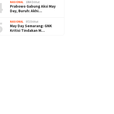
4
NASIONAL
1064 Dilihat
Prabowo Gabung Aksi May
Day, Buruh: Akhi…
5
NASIONAL
972 Dilihat
May Day Semarang: GNK
Kritisi Tindakan M…