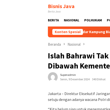
Loncat
Bisnis Java
ke
Berita Java
konten
BERITA
NASIONAL
POLHUKAM
P
kawal dan Dikembangkan
Tak Sekadar Kampung Biasa! Bang 
Konten Spesial
Beranda
Nasional
Islah Bahrawi Tak 
Dibawah Kemente
Superadmin
Senin, 9 Desember 2024
340 Dilihat
Jakarta – Direktur Eksekutif Jaring
setuju dengan adanya wacana Polri 
“Kita belum siap untuk menempatkan