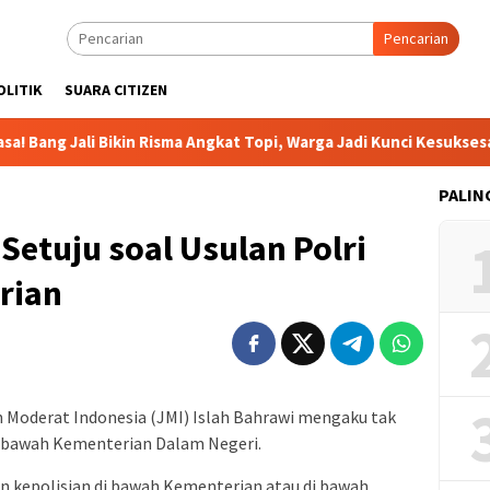
Pencarian
OLITIK
SUARA CITIZEN
Jali Bikin Risma Angkat Topi, Warga Jadi Kunci Kesuksesan
PALIN
Setuju soal Usulan Polri
rian
an Moderat Indonesia (JMI) Islah Bahrawi mengaku tak
dibawah Kementerian Dalam Negeri.
 kepolisian di bawah Kementerian atau di bawah