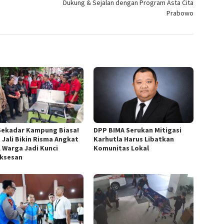
Dukung & Sejalan dengan Program Asta Cita
Prabowo
Sekadar Kampung Biasa!
DPP BIMA Serukan Mitigasi
 Jali Bikin Risma Angkat
Karhutla Harus Libatkan
, Warga Jadi Kunci
Komunitas Lokal
ksesan