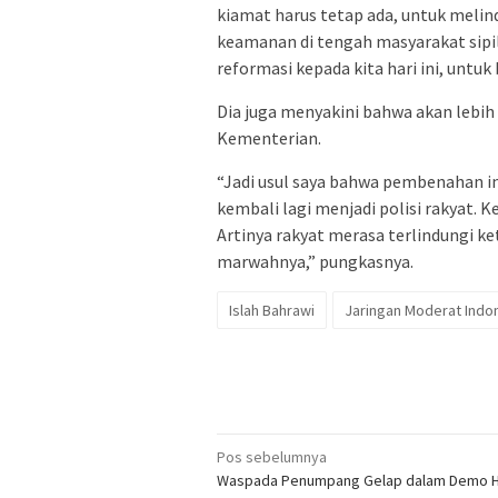
kiamat harus tetap ada, untuk meli
keamanan di tengah masyarakat sipil.
reformasi kepada kita hari ini, untuk 
Dia juga menyakini bahwa akan lebih 
Kementerian.
“Jadi usul saya bahwa pembenahan int
kembali lagi menjadi polisi rakyat. K
Artinya rakyat merasa terlindungi ke
marwahnya,” pungkasnya.
Islah Bahrawi
Jaringan Moderat Indo
Navigasi
Pos sebelumnya
Waspada Penumpang Gelap dalam Demo H
pos