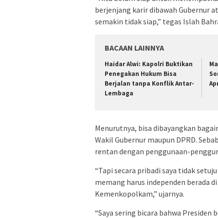
berjenjang karir dibawah Gubernur at
semakin tidak siap,” tegas Islah Bahra
BACAAN LAINNYA
Haidar Alwi: Kapolri Buktikan
Ma
Penegakan Hukum Bisa
So
Berjalan tanpa Konflik Antar-
Ap
Lembaga
Menurutnya, bisa dibayangkan bagaima
Wakil Gubernur maupun DPRD. Sebab, P
rentan dengan penggunaan-pengguna
“Tapi secara pribadi saya tidak setu
memang harus independen berada di
Kemenkopolkam,” ujarnya.
“Saya sering bicara bahwa Presiden b