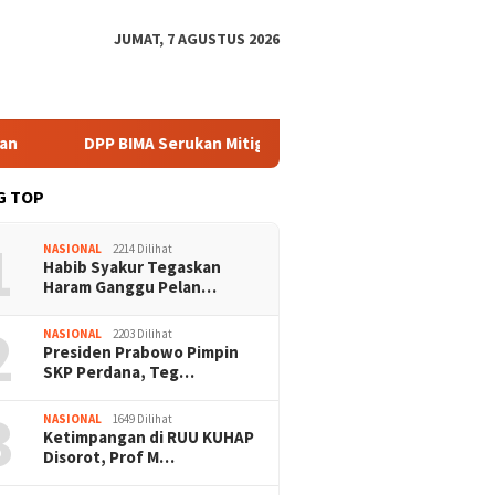
JUMAT, 7 AGUSTUS 2026
DPP BIMA Serukan Mitigasi Karhutla Harus Libatkan Komunitas L
G TOP
1
NASIONAL
2214 Dilihat
Habib Syakur Tegaskan
Haram Ganggu Pelan…
2
NASIONAL
2203 Dilihat
Presiden Prabowo Pimpin
SKP Perdana, Teg…
3
NASIONAL
1649 Dilihat
Ketimpangan di RUU KUHAP
Disorot, Prof M…