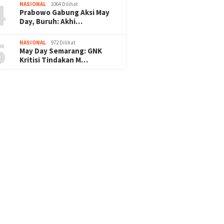
4
NASIONAL
1064 Dilihat
Prabowo Gabung Aksi May
Day, Buruh: Akhi…
5
NASIONAL
972 Dilihat
May Day Semarang: GNK
Kritisi Tindakan M…