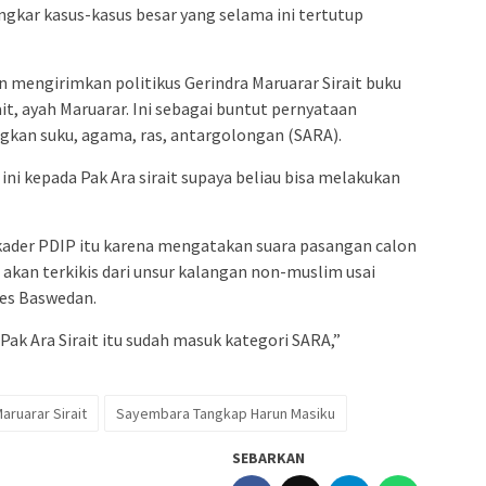
ar kasus-kasus besar yang selama ini tertutup
mengirimkan politikus Gerindra Maruarar Sirait buku
ait, ayah Maruarar. Ini sebagai buntut pernyataan
gkan suku, agama, ras, antargolongan (SARA).
ni kepada Pak Ara sirait supaya beliau bisa melakukan
ader PDIP itu karena mengatakan suara pasangan calon
kan terkikis dari unsur kalangan non-muslim usai
es Baswedan.
ak Ara Sirait itu sudah masuk kategori SARA,”
aruarar Sirait
Sayembara Tangkap Harun Masiku
SEBARKAN