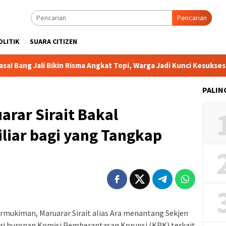
Pencarian
OLITIK
SUARA CITIZEN
li Bikin Risma Angkat Topi, Warga Jadi Kunci Kesuksesan
PALIN
arar Sirait Bakal
liar bagi yang Tangkap
rmukiman, Maruarar Sirait alias Ara menantang Sekjen
ri buronan Komisi Pemberantasan Korupsi (KPK) terkait