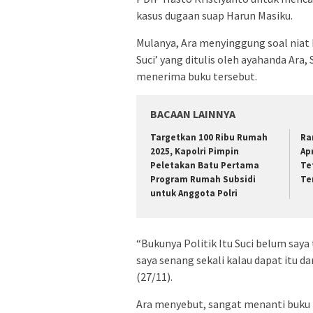
kasus dugaan suap Harun Masiku.
Mulanya, Ara menyinggung soal niat 
Suci’ yang ditulis oleh ayahanda Ara
menerima buku tersebut.
BACAAN LAINNYA
Targetkan 100 Ribu Rumah
Ra
2025, Kapolri Pimpin
Ap
Peletakan Batu Pertama
Te
Program Rumah Subsidi
Te
untuk Anggota Polri
“Bukunya Politik Itu Suci belum saya 
saya senang sekali kalau dapat itu 
(27/11).
Ara menyebut, sangat menanti buku