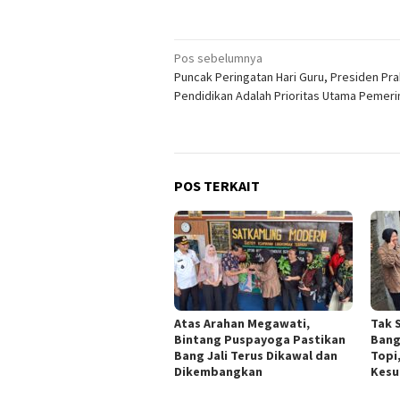
Navigasi
Pos sebelumnya
Puncak Peringatan Hari Guru, Presiden Pr
pos
Pendidikan Adalah Prioritas Utama Pemeri
POS TERKAIT
Atas Arahan Megawati,
Tak 
Bintang Puspayoga Pastikan
Bang
Bang Jali Terus Dikawal dan
Topi
Dikembangkan
Kesu