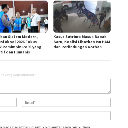
kan Sistem Modern,
Kasus Sutrimo Masuk Babak
ksi Akpol 2026 Fokus
Baru, Koalisi Libatkan Isu HAM
k Pemimpin Polri yang
dan Perlindungan Korban
tif dan Humanis
as yang wajib ditandai
*
a pada peramban ini untuk komentar saya berikutnya.