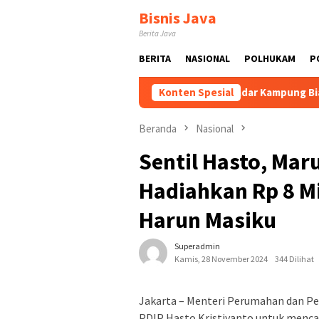
Loncat
Bisnis Java
ke
Berita Java
konten
BERITA
NASIONAL
POLHUKAM
P
wal dan Dikembangkan
Tak Sekadar Kampung Biasa! Bang Ja
Konten Spesial
Beranda
Nasional
Sentil Hasto, Maru
Hadiahkan Rp 8 Mi
Harun Masiku
Superadmin
Kamis, 28 November 2024
344 Dilihat
Jakarta – Menteri Perumahan dan Pe
PDIP Hasto Kristiyanto untuk menca