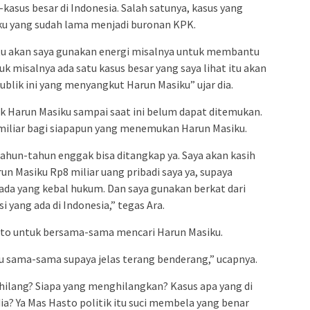
sus besar di Indonesia. Salah satunya, kasus yang
ku yang sudah lama menjadi buronan KPK.
tu akan saya gunakan energi misalnya untuk membantu
 misalnya ada satu kasus besar yang saya lihat itu akan
blik ini yang menyangkut Harun Masiku” ujar dia.
k Harun Masiku sampai saat ini belum dapat ditemukan.
miliar bagi siapapun yang menemukan Harun Masiku.
tahun-tahun enggak bisa ditangkap ya. Saya akan kasih
n Masiku Rp8 miliar uang pribadi saya ya, supaya
 ada yang kebal hukum. Dan saya gunakan berkat dari
yang ada di Indonesia,” tegas Ara.
asto untuk bersama-sama mencari Harun Masiku.
ku sama-sama supaya jelas terang benderang,” ucapnya.
hilang? Siapa yang menghilangkan? Kasus apa yang di
ia? Ya Mas Hasto politik itu suci membela yang benar