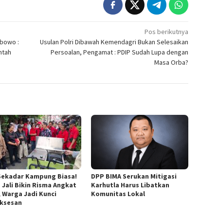
Pos berikutnya
abowo :
Usulan Polri Dibawah Kemendagri Bukan Selesaikan
ntah
Persoalan, Pengamat : PDIP Sudah Lupa dengan
Masa Orba?
Sekadar Kampung Biasa!
DPP BIMA Serukan Mitigasi
 Jali Bikin Risma Angkat
Karhutla Harus Libatkan
, Warga Jadi Kunci
Komunitas Lokal
ksesan