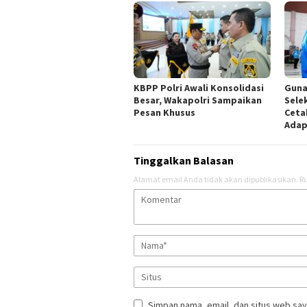
KBPP Polri Awali Konsolidasi
Guna
Besar, Wakapolri Sampaikan
Sele
Pesan Khusus
Ceta
Adap
Tinggalkan Balasan
Alamat email Anda tidak akan dipublikasikan.
Ru
Simpan nama, email, dan situs web say