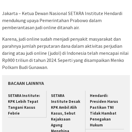
Jakarta – Ketua Dewan Nasional SETARA Institute Hendardi
mendukung upaya Pemerintahan Prabowo dalam
pemberantasan judi online ditanah air.
Karena, judi online sudah menjadi penyakit masyarakat dan
parahnya jumlah perputaran dana dalam aktivitas perjudian
daring atau judi online (judol) di Indonesia telah mencapai nilai
Rp900 triliun di tahun 2024. Seperti yang disampaikan Menko
Polkam Budi Gunawan.
BACAAN LAINNYA
SETARA Institute:
SETARA
Hendardi:
KPK Lebih Tepat
Institute Desak
Presiden Harus
Tangani Kasus
KPK Ambil Alih
Pastikan TNI
Febrie
Kasus, Sebut
Tidak Hambat
Kejaksaan
Penegakan
Agung
Hukum
Menghina