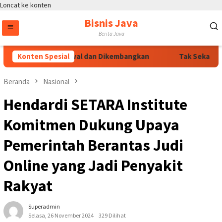
Loncat ke konten
Bisnis Java
Berita Java
ng Jali Terus Dikawal dan Dikembangkan
Konten Spesial
Tak Sekadar Kam
Beranda
Nasional
Hendardi SETARA Institute
Komitmen Dukung Upaya
Pemerintah Berantas Judi
Online yang Jadi Penyakit
Rakyat
Superadmin
Selasa, 26 November 2024
329 Dilihat