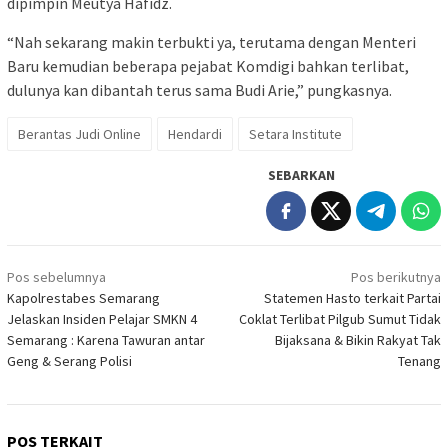
dipimpin Meutya Hafidz.
“Nah sekarang makin terbukti ya, terutama dengan Menteri
Baru kemudian beberapa pejabat Komdigi bahkan terlibat,
dulunya kan dibantah terus sama Budi Arie,” pungkasnya.
Berantas Judi Online
Hendardi
Setara Institute
SEBARKAN
Navigasi
Pos sebelumnya
Pos berikutnya
pos
Kapolrestabes Semarang
Statemen Hasto terkait Partai
Jelaskan Insiden Pelajar SMKN 4
Coklat Terlibat Pilgub Sumut Tidak
Semarang : Karena Tawuran antar
Bijaksana & Bikin Rakyat Tak
Geng & Serang Polisi
Tenang
POS TERKAIT