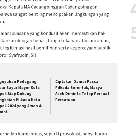
selaku Kepala MA Cadangpinggan Cadangpinggan
ahwa sangat penting menciptakan lingkungan yang
an.
dalam suasana yang kondusif akan memastikan hak
ijalankan dengan bebas, tanpa tekanan atau ancaman,
legitimasi hasil pemilihan serta kepercayaan publik
ror Syafrudin, SH.
guyuban Pedagang
Ciptakan Damai Pasca
sar Sayur Mayur Kota
Pilkada Serentak, Masya
pok Siap Dukung
Aceh Diminta Tetap Perkuat
ngkaian Pilkada Kota
Persatuan
pok 2024 yang Aman &
mai
terhadap kamtibmas, seperti provokasi, penyebaran