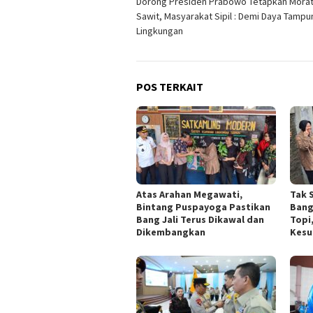
Dorong Presiden Prabowo Tetapkan Mora
pos
Sawit, Masyarakat Sipil : Demi Daya Tampu
Lingkungan
POS TERKAIT
Atas Arahan Megawati,
Tak 
Bintang Puspayoga Pastikan
Bang
Bang Jali Terus Dikawal dan
Topi
Dikembangkan
Kesu