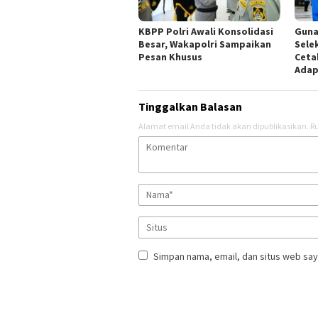
KBPP Polri Awali Konsolidasi
Guna
Besar, Wakapolri Sampaikan
Sele
Pesan Khusus
Ceta
Adap
Tinggalkan Balasan
Alamat email Anda tidak akan dipublikasikan.
Ru
Simpan nama, email, dan situs web say