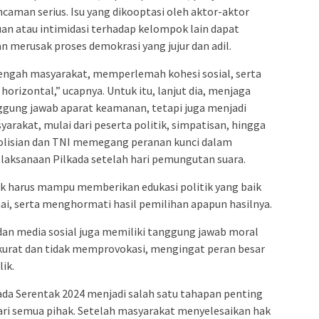
caman serius. Isu yang dikooptasi oleh aktor-aktor
an atau intimidasi terhadap kelompok lain dapat
merusak proses demokrasi yang jujur dan adil.
tengah masyarakat, memperlemah kohesi sosial, serta
orizontal,” ucapnya. Untuk itu, lanjut dia, menjaga
gung jawab aparat keamanan, tetapi juga menjadi
arakat, mulai dari peserta politik, simpatisan, hingga
polisian dan TNI memegang peranan kunci dalam
laksanaan Pilkada setelah hari pemungutan suara.
litik harus mampu memberikan edukasi politik yang baik
i, serta menghormati hasil pemilihan apapun hasilnya.
 dan media sosial juga memiliki tanggung jawab moral
urat dan tidak memprovokasi, mengingat peran besar
ik.
kada Serentak 2024 menjadi salah satu tahapan penting
ari semua pihak. Setelah masyarakat menyelesaikan hak