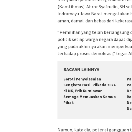
(Kamtibmas). Abror Syafrudin, SH 
Indramayu Jawa Barat mengatakan b
aman, damai, dan bebas dari kekeras
“Pemilihan yang telah berlangsung 
politik setiap warga negara dapat d
yang pada akhirnya akan memperkuat 
terhadap proses demokrasi,” tegas Ab
BACAAN LAINNYA
Soroti Penyelesaian
Pa
Sengketa Hasil Pilkada 2024
Pa
di MK, Erik Kurniawan :
De
Semoga Memuaskan Semua
Ra
Pihak
De
Da
Namun, kata dia, potensi gangguan 