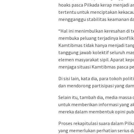
hoaks pasca Pilkada kerap menjadi an
tertentu untuk menciptakan kekacau
mengganggu stabilitas keamanan dan 
“Hal ini menimbulkan keresahan di 
membuka peluang terjadinya konflik h
Kamtibmas tidak hanya menjadi tang
tanggung jawab kolektif seluruh masy
elemen masyarakat sipil. Aparat ke
menjaga situasi Kamtibmas pasca pe
Di sisi lain, kata dia, para tokoh po
dan mendorong partisipasi yang dama
Selain itu, tambah dia, media massa
untuk memberikan informasi yang ak
mereka dalam membentuk opini publ
Proses rekapitulasi suara dalam Pil
yang memerlukan perhatian serius d