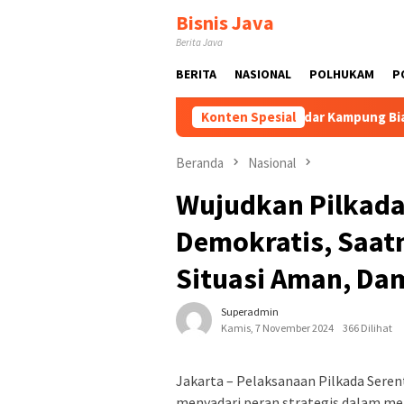
Loncat
Bisnis Java
ke
Berita Java
konten
BERITA
NASIONAL
POLHUKAM
P
wal dan Dikembangkan
Tak Sekadar Kampung Biasa! Bang Ja
Konten Spesial
Beranda
Nasional
Wujudkan Pilkada
Demokratis, Saat
Situasi Aman, Da
Superadmin
Kamis, 7 November 2024
366 Dilihat
Jakarta – Pelaksanaan Pilkada Seren
menyadari peran strategis dalam m