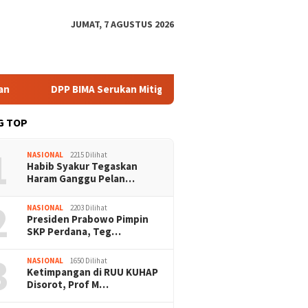
JUMAT, 7 AGUSTUS 2026
DPP BIMA Serukan Mitigasi Karhutla Harus Libatkan Komunitas L
G TOP
1
NASIONAL
2215 Dilihat
Habib Syakur Tegaskan
Haram Ganggu Pelan…
2
NASIONAL
2203 Dilihat
Presiden Prabowo Pimpin
SKP Perdana, Teg…
3
NASIONAL
1650 Dilihat
Ketimpangan di RUU KUHAP
Disorot, Prof M…