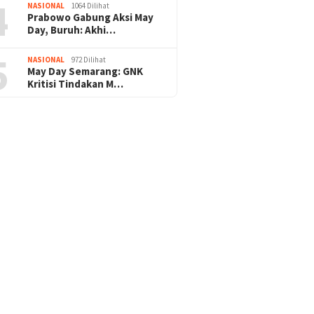
4
NASIONAL
1064 Dilihat
Prabowo Gabung Aksi May
Day, Buruh: Akhi…
5
NASIONAL
972 Dilihat
May Day Semarang: GNK
Kritisi Tindakan M…