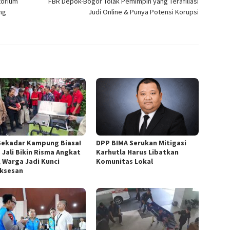
torium
FBR Depok-Bogor Tolak Pemimpin yang Terafiliasi
ng
Judi Online & Punya Potensi Korupsi
Sekadar Kampung Biasa!
DPP BIMA Serukan Mitigasi
 Jali Bikin Risma Angkat
Karhutla Harus Libatkan
, Warga Jadi Kunci
Komunitas Lokal
ksesan